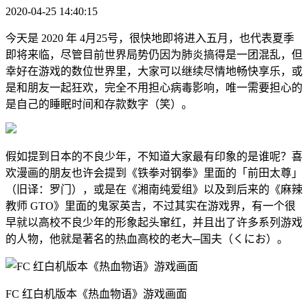
2020-04-25 14:40:15
今天是 2020 年 4月25号，很快地即将进入五月，也代表夏季
即将来临，尽管目前世界局势仍因为肺炎搞得是一团混乱，但
幸好在游戏的数位世界里，大家可以继续尽情地畅快享乐，或
是和朋友一起狂欢，完全不用担心病毒影响，唯一需要担心的
是自己的睡眠时间和存款数字（笑）。
假如提到日本的不良少年，不知道大家最有印象的是谁呢？喜
欢漫画的朋友也许会提到《铁拳对钢拳》里面的「前田太尊」
（旧译：罗门），或是在《湘南纯爱组》以及到后来的《麻辣
教师 GTO》里面的鬼冢英吉，不过其实在游戏界，有一个很
早就以高校不良少年的形象起头窜红，并且出了许多系列游戏
的人物，他就是著名的热血高校的老大─国夫（くにお）。
FC 红白机版本《热血物语》游戏画面