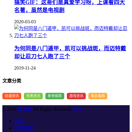
搞笑GIF：这哥们是真爱学习呀，上课看四大
名著，虽然是电视剧
2020-03-03
为何同是八门遁甲，凯可以挑战斑，而迈特戴
却让忍刀七人跑了三个
2019-11-24
文章分类
动漫资讯
宅男资讯
新奇搞笑
游戏资讯
美女美图
© 2019
优宅社
All Rights Reserved.
关于
首页
新奇搞笑