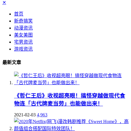
✕
首页
新奇搞笑
动漫资讯
美女美图
宅男资讯
游戏资讯
最新文章
《哲仁王后》收视超亮眼！搞怪穿越做现代食
物连「古代牌麦当劳」也能做出来！
2021-02-03
4,963