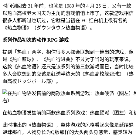
时间倒回去 31 年前，也就是 1989 年的 4 月 25 日，又有一款
以热血高校老大国夫为主角的游戏悄悄上市了，这款游戏相信
很多人都听过也玩过，它就是当初在 FC 红白机上很有名的
《热血物语》（ダウンタウン热血物语）。
系列作品初次的动作 RPG 游戏
提到「热血」两字，相信很多人都会联想到一连串的游戏，像
是《热血篮球》、《热血行进曲》不过对于当时的玩家来说，
这款《热血物语》还只是该系列的第三款游戏而已，当时比较
多人会联想到的应该是红透半边天的《热血高校躲避球》（热
血高校ドッジボール部）。
在热血物语发售前的两款热血系列游戏：热血硬派（图左）和
此时推出的《热血物语》，整体游戏的风格看起来像是延续躲
避球那样，人物身长为Q版那样的大头两头身感觉，感觉较为