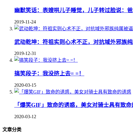
幽默笑话：表嫂哄儿子睡觉，儿子转过脸说：爸
2019-11-24
武动乾坤：符祖实则心术不正，对抗域外邪族纯
2019-12-31
搞笑段子：我没挤上去= =！
2020-03-15
「爆笑GIF」致命的诱惑，美女对骑士具有致命
2020-03-12
文章分类