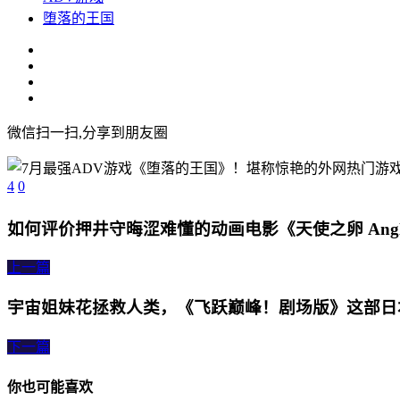
堕落的王国
微信扫一扫,分享到朋友圈
4
0
如何评价押井守晦涩难懂的动画电影《天使之卵 Angle'
上一篇
宇宙姐妹花拯救人类，《飞跃巅峰！剧场版》这部日
下一篇
你也可能喜欢