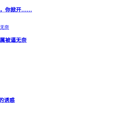
，你掀开……
属被逼无奈
的诱惑