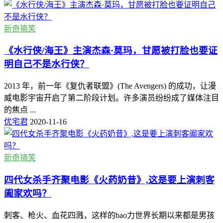
新奇搞笑
《水行侠/海王》主演杰森·莫玛，甘愿被打脸也要证
明自己不是水行侠？
2013 年，前一年《复仇者联盟》(The Avengers) 的成功，让漫
威电影宇宙开启了第二阶段计划。许多演员纷纷成了媒体注目
的焦点 ...
优宅君
2020-11-16
新奇搞笑
四代女杀手齐聚电影《火药奶昔》,这是要上演刺客
阖家欢吗？
刺客、枪火、血花四溅，这样的bao力世界长期以来都是男孩