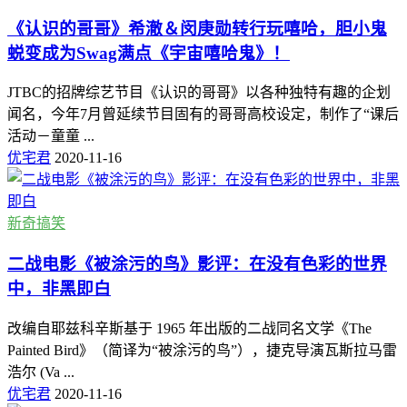
《认识的哥哥》希澈＆闵庚勋转行玩嘻哈，胆小鬼
蜕变成为Swag满点《宇宙嘻哈鬼》！
JTBC的招牌综艺节目《认识的哥哥》以各种独特有趣的企划
闻名，今年7月曾延续节目固有的哥哥高校设定，制作了“课后
活动－童童 ...
优宅君
2020-11-16
新奇搞笑
二战电影《被涂污的鸟》影评：在没有色彩的世界
中，非黑即白
改编自耶兹科辛斯基于 1965 年出版的二战同名文学《The
Painted Bird》（简译为“被涂污的鸟”），捷克导演瓦斯拉马雷
浩尔 (Va ...
优宅君
2020-11-16