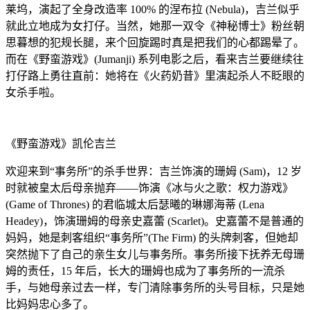
莱坞，演起了全身改造率 100% 的涅布拉 (Nebula)，吉兰似乎
就此立地成为女打仔。当然，她那一双令《神秘博士》粉丝朝
思暮想的犯规长腿，来个回旋踢时真是把我们的心都踢晕了。
而在《野蛮游戏》(Jumanji) 系列电影之后，看来吉兰要继续往
打仔路上勇往直前：她将在《火药奶昔》里演起杀人不眨眼的
女杀手啦。
《野蛮游戏》凯伦吉兰
欢迎来到“事务所”的杀手世界：吉兰饰演的珊姆 (Sam)，12 岁
时就被皇太后母亲抛弃——饰演《冰与火之歌：权力游戏》
(Game of Thrones) 的君临城太后瑟曦的琳娜海蒂 (Lena
Headey)，饰演珊姆的母亲史嘉蕾 (Scarlet)。史嘉蕾不是普通的
妈妈，她是刺客组织“事务所”(The Firm) 的头牌刺客，但她却
突然抛下了自己的亲生女儿与事务所。事务所接下抚养无母珊
姆的责任，15 年后，长大的珊姆也成为了事务所的一流杀
手，与她母亲过去一样，专门清除事务所的头号目标，只是她
比妈妈忠心多了。