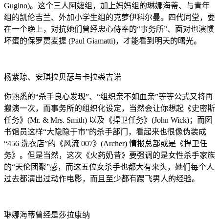
Gugino)。这个三人阿嬷组，加上妈妈组的琳娜海蒂、与青年
组的凯伦吉兰、外加小学生组的克萝伊科尔曼。四代同堂，要
在一个晚上，对抗她们曾经忠心侍奉的“事务所”、面对也演惯
坏蛋的保罗贾麦提 (Paul Giamatti)，才能看到明天的曙光。
杨紫琼、安琪拉贝瑟与卡拉裘吉诺
你熟悉的“杀手良心发现”、“组织亲不如血亲”等等公式又将再
搬演一次，而事务所的组织化设定，当然会让你想起《史密斯
任务》(Mr. & Mrs. Smith) 以及《捍卫任务》(John Wick)；而图
书馆员这样“大隐隐于市”的杀手部门，看起来也很像伪装成
“456 洗衣店”的《风流 007》(Archer) 情报总部或是《捍卫任
务》。但是当然，这次《火药奶昔》要强调的是女性杀手家族
的“天伦团聚”感，而这五位女杀手也都大有来头，她们每个人
过去都演出过动作电影，而且至少都有踢飞男人的经验。
琳娜海蒂曾经是莎拉康纳