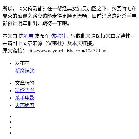
所以，《火药奶昔》在一帮经典女演员加盟之下，纳瓦特帕布
夏朵的颠覆之路应该能走得更顺更流畅，目前消息这部杀手电
影预计明年推出，期待一下吧。
本文由
优宅君
发布在
优宅社
，转载此文请保持文章完整性，
并请附上文章来源（优宅社）及本页链接。
原文链接：https://www.youzhaishe.com/10477.html
发布在
新奇搞笑
文章标签
凯伦吉兰
杀手电影
火药奶昔