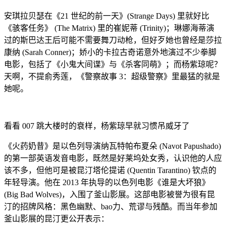
安琪拉贝瑟在《21 世纪的前一天》(Strange Days) 里就好比
《骇客任务》 (The Matrix) 里的崔妮蒂 (Trinity)；琳娜海蒂演
过的斯巴达王后可能不需要舞刀动枪，但好歹她也曾经是莎拉
康纳 (Sarah Conner)；娇小的卡拉古奇诺意外地演过不少拳脚
电影，包括了《小鬼大间谍》与《杀客同萌》；而杨紫琼呢？
天啊，不提俞秀莲，《警察故事 3：超级警察》里最猛的就是
她呢。
看看 007 跳大楼时的衰样，杨紫琼早就习惯吊威牙了
《火药奶昔》是以色列导演纳瓦特帕布夏朵 (Navot Papushado)
的第一部英语发音电影，既然是好莱坞处女秀，认识他的人应
该不多，但他可是被昆汀塔伦提诺 (Quentin Tarantino) 钦点的
年轻导演。他在 2013 年执导的以色列电影《谁是大坏狼》
(Big Bad Wolves)，入围了釜山影展。这部电影被誉为很有昆
汀的招牌风格：黑色幽默、bao力、荒谬与残酷。而当年参加
釜山影展的昆汀更公开表示：