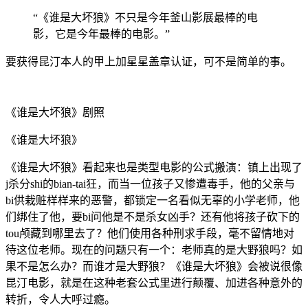
“《谁是大坏狼》不只是今年釜山影展最棒的电
影，它是今年最棒的电影。”
要获得昆汀本人的甲上加星星盖章认证，可不是简单的事。
《谁是大坏狼》剧照
《谁是大坏狼》
《谁是大坏狼》看起来也是类型电影的公式搬演：镇上出现了
j杀分shi的bian-tai狂，而当一位孩子又惨遭毒手，他的父亲与
bi供栽赃样样来的恶警，都锁定一名看似无辜的小学老师，他
们绑住了他，要bi问他是不是杀女凶手？还有他将孩子砍下的
tou颅藏到哪里去了？他们使用各种刑求手段，毫不留情地对
待这位老师。现在的问题只有一个：老师真的是大野狼吗？如
果不是怎么办？而谁才是大野狼？《谁是大坏狼》会被说很像
昆汀电影，就是在这种老套公式里进行颠覆、加进各种意外的
转折，令人大呼过瘾。