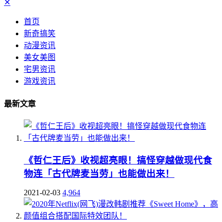
✕
首页
新奇搞笑
动漫资讯
美女美图
宅男资讯
游戏资讯
最新文章
《哲仁王后》收视超亮眼！搞怪穿越做现代食
物连「古代牌麦当劳」也能做出来！
2021-02-03
4,964