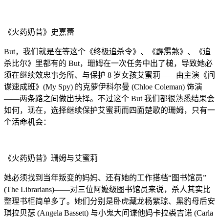
《火药奶昔》史嘉蕾
But，我们就是在等这个《终极追杀令》、《霹雳煞》、《追
杀比尔》里都有的 But，珊姆在一次任务中出了槌，导致她必
须在继续效忠事务所、与保护 8 岁女孩艾蜜莉——由主演《间
谍速成班》(My Spy) 的克萝伊科尔曼 (Chloe Coleman) 饰演
——两条路之间做出抉择。不过这个 But 我们都很熟悉结果会
如何，现在，选择继续保护艾蜜莉而四面楚歌的珊姆，只有一
个活命机会：
《火药奶昔》珊姆与艾蜜莉
她必须找到当年叛变的妈妈、还有她的工作搭档“图书馆员”
(The Librarians)——对三位阿嬷级图书馆员来说，杀人其实比
整理书柜简单多了。她们分别是卧虎藏龙杨紫琼、黑豹母后安
琪拉贝瑟 (Angela Bassett) 与小鬼大间谍他妈卡拉裘吉诺 (Carla