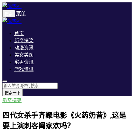
菜单
搜索
首页
新奇搞笑
动漫资讯
美女美图
宅男资讯
游戏资讯
搜索一下
新奇搞笑
四代女杀手齐聚电影《火药奶昔》,这是
要上演刺客阖家欢吗？