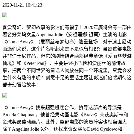
2020-11-21 10:41:23
喜爱奇幻、梦幻故事的影迷们有福了！2020年底将会有一部由
著名好莱坞女星Angelina Jolie（安祖莲娜·祖莉）主演的电影
《Come Away》（爱丽丝与梦幻岛）隆重登场！对于迪士尼动
画迷们来说，这个片名听起来是不是似曾相识？虽然这部电影
并非迪士尼作品，但它的剧情结合两部经典童话《爱丽丝梦游
仙境》和《Peter Pan》，主要讲述小飞侠和爱丽丝的前传故
事，把两个不同世界的童话人物放在同一个环境里，究竟会发
生什么有趣的事呢？创意十足的童话主题让影迷们倍感期待这
部奇幻冒险故事！
《Come Away》找来超强班底合作，执导这部片的导演是
Brenda Chapman，他曾经凭动画电影《Brave》荣获奥斯卡和
金球奖最佳动画片。此外，整部电影的演员阵容也相当强大，
除了Angelina Jolie以外，还找来资深演员David Oyelowo和