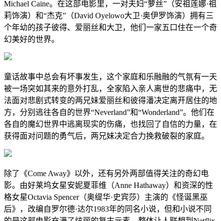
Michael Caine。在这部电影里，一对夫妇“萝丝”（安祖莲娜·祖
莉饰演）和“杰克”（David Oyelowo大卫·奥伊罗饰演）拥有三
个年幼的孩子彼得、爱丽丝和大卫，他们一家五口住在一个奇
幻美好的世界。
童话故事中总会有坏事发生，这个家庭和乐融融的气氛有一天
被一场突如其来的意外打乱，全家陷入亲人离世的悲痛中，无
法面对悲剧式转变的两兄妹爱丽丝和彼得潘决定离开居住的地
方，分别逃往各自的世界“Neverland”和“Wonderland”。他们在
各自的魔幻世界中逃离现实的伤痛，也找回了自信的力量，在
获得面对问题的勇气后，两兄妹决定合力挽救破裂的家庭。
除了《Come Away》以外，还有另外两部值得关注的奇幻电
影。由好莱坞女星安妮夏菲维（Anne Hathaway）和资深的性
格女星Octavia Spencer（奥缇华·史宾莎）主演的《怪诞黑巫
后》，改编自罗尔德·达尔1983年的同名小说，但和小说不同
的是这部电影充满了炫丽的复古元素，整体让人联想到Netflix