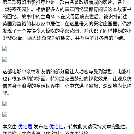
第三部奇幻电影推荐也是一部由名著改编而成的影片，名为
《秘密花园》。相信很多人的童年回忆里都有阅读这本故事书
的回忆。故事中的主角Mary在父母因病去世后，被安排前往
英国到富裕的叔叔家中居住，在这里偌大的豪宅庄园里，偶然
发现了一个美得令人惊叹的秘密花园，并认识了同样神秘的小
少爷Colin。两人逐渐成为好朋友，并互相解开各自的心结。
这部电影中亲情和友情的部分最让人动容与受到激励。电影中
也有很多华丽的场面，特别是花园梦幻的视觉效果，让观众仿
佛置身于浪漫的童话世界中，心中充满了遐想，深深地为此陶
醉。
本文由
优宅君
发布在
优宅社
，转载此文请保持文章完整性，
并请附上文章来源（优宅社）及本页链接。