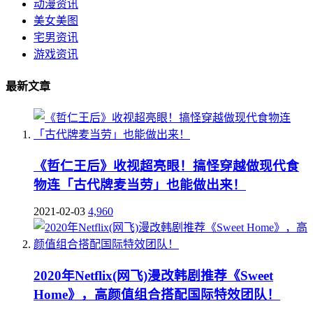
动漫资讯
美女美图
宅男资讯
游戏资讯
最新文章
《哲仁王后》收视超亮眼！搞怪穿越做现代食
物连「古代牌麦当劳」也能做出来！
2021-02-03
4,960
2020年Netflix(网飞)漫改韩剧推荐《Sweet
Home》，高颜值组合搭配国际特效团队！