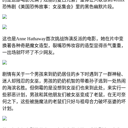
恐怖剧《美国恐怖故事：女巫集会》里的黑色幽默片段。
这也是Anne Hathaway首次挑战饰演反派的电影，她在片中变
换著各种奇葩魔女造型，裂嘴恐怖妆容的造型显得杀气重重，
一出场就吓坏了不少网友。
剧情有关于一个男孩来到奶奶居住的乡下时遇到了一群神秘、
迷人却残忍的女巫，男孩的奶奶机智的带着孙子逃到一处热闹
的海滨名胜。但倒霉的是没想到女巫们也来到此处，来实行一
些邪恶计划，男孩和其他朋友们被女巫变成了老鼠，在无可奈
何之下，这些被施魔法的老鼠们只好与祖母合力破坏巫婆的坏
计划。