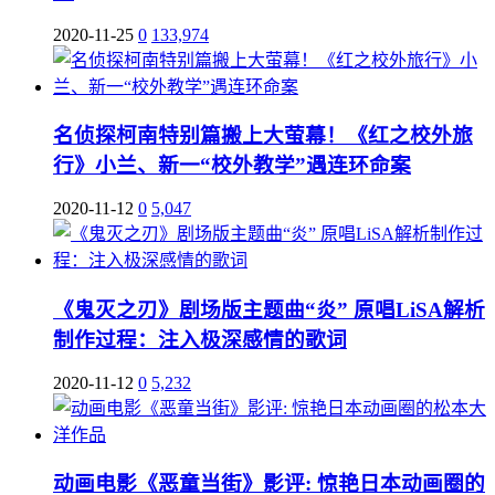
2020-11-25
0
133,974
名侦探柯南特别篇搬上大萤幕！《红之校外旅
行》小兰、新一“校外教学”遇连环命案
2020-11-12
0
5,047
《鬼灭之刃》剧场版主题曲“炎” 原唱LiSA解析
制作过程：注入极深感情的歌词
2020-11-12
0
5,232
动画电影《恶童当街》影评: 惊艳日本动画圈的