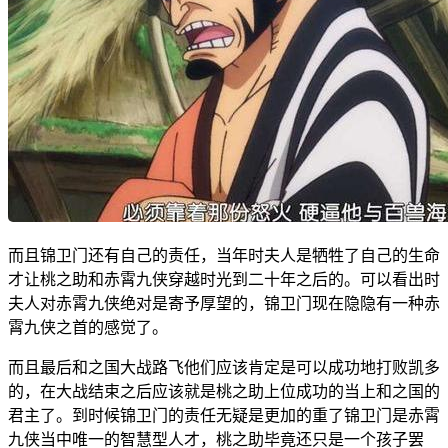
而且锦卫门还有自己的责任，当年时夫人是牺牲了自己的生命
才让桃之助和赤霄九侠穿越时光到二十年之后的。可以看出时
夫人对赤霄九侠绝对是寄予厚望的，锦卫门现在隐隐有一种赤
霄九侠之首的感觉了。
而且最后和之国大战路飞他们应该肯定是可以成功地打败凯多
的，在大战结束之后应该就是桃之助上位成功的当上和之国的
君主了。到时候锦卫门的责任无疑是更加的重了锦卫门是赤霄
九侠当中唯一的智慧型人才，桃之助毕竟还只是一个孩子罢