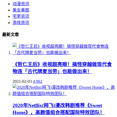
动漫资讯
美女美图
宅男资讯
游戏资讯
最新文章
《哲仁王后》收视超亮眼！搞怪穿越做现代食
物连「古代牌麦当劳」也能做出来！
2021-02-03
4,962
2020年Netflix(网飞)漫改韩剧推荐《Sweet
Home》，高颜值组合搭配国际特效团队！