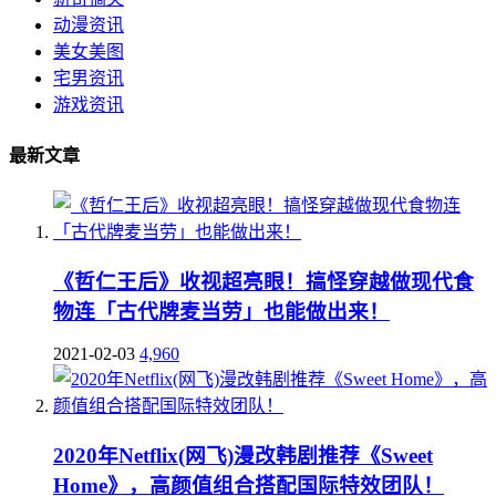
动漫资讯
美女美图
宅男资讯
游戏资讯
最新文章
《哲仁王后》收视超亮眼！搞怪穿越做现代食
物连「古代牌麦当劳」也能做出来！
2021-02-03
4,960
2020年Netflix(网飞)漫改韩剧推荐《Sweet
Home》，高颜值组合搭配国际特效团队！