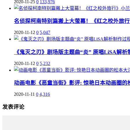
2020-11-25
0
133,976
名侦探柯南特别篇搬上大萤幕！《红之校外旅行
2020-11-12
0
5,047
《鬼灭之刃》剧场版主题曲“炎” 原唱LiSA解
2020-11-12
0
5,232
动画电影《恶童当街》影评: 惊艳日本动画圈的
2020-11-11
0
4,316
发表评论