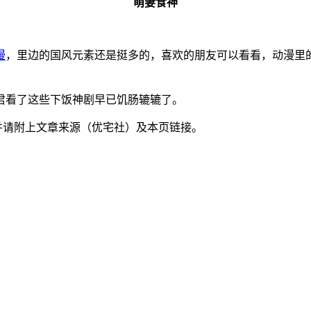
萌妻食神
漫
，里边的国风元素还是挺多的，喜欢的朋友可以看看，动漫里
君看了这些下饭神剧早已饥肠辘辘了。
并请附上文章来源（优宅社）及本页链接。