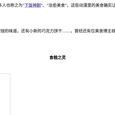
多人也称之为”
下饭神剧
“、“治愈美食”，这些动漫里的美食确
铜锣烧的味道，还有小新的巧克力饼干……，曾经还有位美食博主
食戟之灵