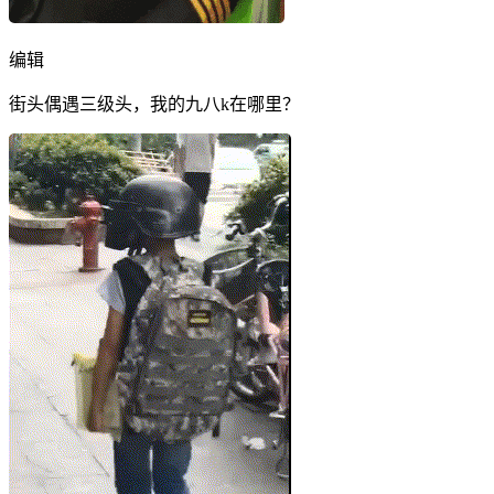
编辑
街头偶遇三级头，我的九八k在哪里？