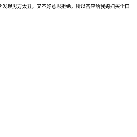
片发现男方太丑，又不好意思拒绝，所以答应给我媳妇买个口