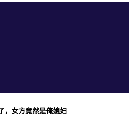
了，女方竟然是俺媳妇