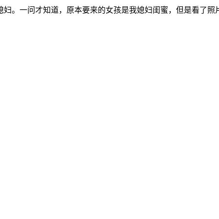
媳妇。一问才知道，原本要来的女孩是我媳妇闺蜜，但是看了照