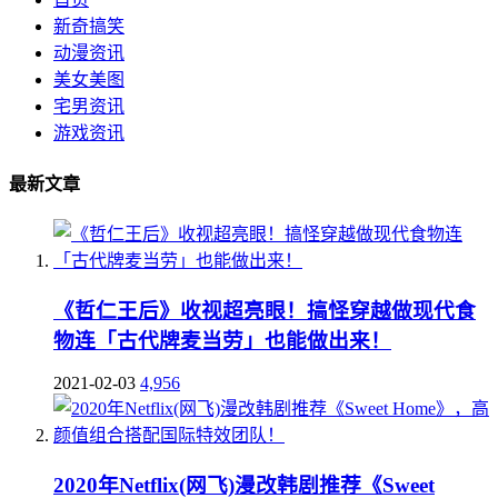
新奇搞笑
动漫资讯
美女美图
宅男资讯
游戏资讯
最新文章
《哲仁王后》收视超亮眼！搞怪穿越做现代食
物连「古代牌麦当劳」也能做出来！
2021-02-03
4,956
2020年Netflix(网飞)漫改韩剧推荐《Sweet