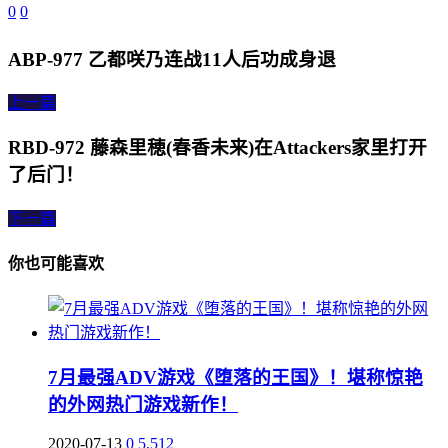
0
0
ABP-977 乙都咲乃连战11人后功成身退
上一篇
RBD-972 藤森里穂(春香未来)在Attackers家里打开
了后门！
下一篇
你也可能喜欢
7月最强ADV游戏《堕落的王国》！堪称惊艳
的外网热门游戏新作！
2020-07-13
0
5,512