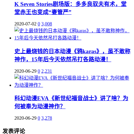
K Seven Stories剧场版：多多良驭夫有术，堂
堂赤王也变成“妻管严”
2020-07-02
0
3,008
史上最烧钱的日本动漫《鸦karas》，虽不敢称
神作，15年后今天依然吊打各路动漫！
2020-06-29
0
2,231
科幻动漫EVA《新世纪福音战士》讲了啥？为
何被奉为动漫神作？
2020-06-29
0
3,278
发表评论