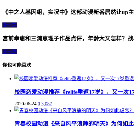
《中之人基因组，实况中》这部动漫新番居然让up
上一篇
宫前幸恵和三浦恵理子作品点评，年龄大又怎样？战
下一篇
你也可能喜欢
校园恋爱动漫推荐《relife重返17岁》，又一次
2020-06-24
0
3,087
青春校园动漫《来自风平浪静的明天》为何如此