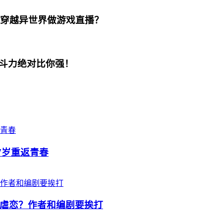
主穿越异世界做游戏直播？
斗力绝对比你强！
17岁重返青春
虐恋？作者和编剧要挨打