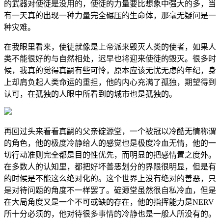
的武器对使徒是没用的，使徒的力量要比想象中强大的多，当
有一天真的出现一种力量完全碾压的生命体，那毫无疑问是一
种灾难。
在我眼里看来，使徒就像是上帝派来毁灭人类的使者，如果人
类不能很好的与自然相处，迟早也将迎来使徒的毁灭。很多时
候，我真的觉得真嗣有些可怜，原本应该无忧无虑的年纪，身
上却肩负起人类命运的重担，他的内心充满了孤独，期望得到
认可，在孤独的人眼中所看到的城市也是孤独的。
再回过头来看看真嗣的父亲碇源堂，一个被冠以冷酷无情称谓
的角色，他的极度冷静给人的感觉也是极度冷血无情，他的一
切行动准则完全都是目的性优先，而明显的把感情置之度外。
在多数人的认知里，都把好坏善恶划分的界限很明显，但是有
的时候是不能这么绝对化的。这个世界上没有绝对的善恶，只
是对待问题的角度不一样罢了。碇源堂虽然很自私冷血，但是
在大局角度又是一个不可或缺的存在，他的指挥能力是NERV
所十分必须的，他对待很多事情的冷静也是一般人所没有的。