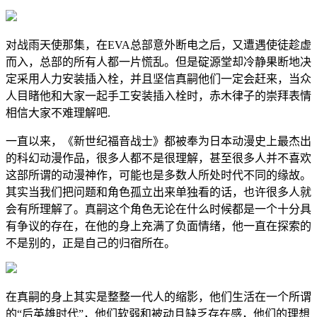
对战雨天使那集，在EVA总部意外断电之后，又遭遇使徒趁虚
而入，总部的所有人都一片慌乱。但是碇源堂却冷静果断地决
定采用人力安装插入栓，并且坚信真嗣他们一定会赶来，当众
人目睹他和大家一起手工安装插入栓时，赤木律子的崇拜表情
相信大家不难理解吧.
一直以来，《新世纪福音战士》都被奉为日本动漫史上最杰出
的科幻动漫作品，很多人都不是很理解，甚至很多人并不喜欢
这部所谓的动漫神作，可能也是多数人所处时代不同的缘故。
其实当我们把问题和角色孤立出来单独看的话，也许很多人就
会有所理解了。真嗣这个角色无论在什么时候都是一个十分具
有争议的存在，在他的身上充满了负面情绪，他一直在探索的
不是别的，正是自己的归宿所在。
在真嗣的身上其实是整整一代人的缩影，他们生活在一个所谓
的“后英雄时代”，他们软弱和被动且缺乏存在感，他们的理想