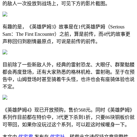
的敌人一次投放到战场上，可见下方的影片截图。
有趣的是，《英雄萨姆3》故事是在1代英雄萨姆（Serious
Sam：The First Encounter）之前，算是前传，而4代的故事更
声称回归到剧情最原点，可说是前传的前传。
目前除了一些新敌人外，经典的雷射恐龙、大眼仔、群聚骷髅
都会再度登场，还有大家熟悉的格林机枪、雷射砲。至于在预
告中，山姆登场时甚至骑着牛头怪，也许也会有座骑体验也说
不定。
《英雄萨姆4》现已开放预购，售价568元。同时《英雄萨姆》
系列作目前都在特价中，3代更下杀到1折，只要86块铜板价就
可带回，如果你没玩过这个系列，可以趁这时候暖身一下。
本文由
优宅君
发布在
优宅社
，转载此文请保持文章完整性，