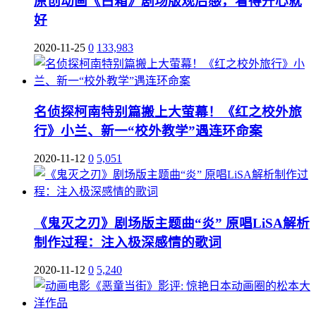
原创动画《白箱》剧场版观后感，看得开心就
好
2020-11-25
0
133,983
名侦探柯南特别篇搬上大萤幕！《红之校外旅
行》小兰、新一“校外教学”遇连环命案
2020-11-12
0
5,051
《鬼灭之刃》剧场版主题曲“炎” 原唱LiSA解析
制作过程：注入极深感情的歌词
2020-11-12
0
5,240