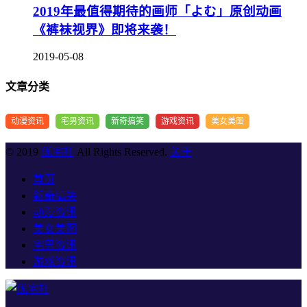
2019年最值得期待的画师「よむ」原创动画
《裤袜视界》即将来袭！
2019-05-08
文章分类
动漫资讯
宅男资讯
新奇搞笑
游戏资讯
美女美图
© 2019
优宅社
All Rights Reserved.
关于
首页
新奇搞笑
动漫资讯
美女美图
宅男资讯
游戏资讯