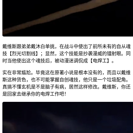
戴维斯跟弟弟戴沐白单挑，在战斗中使出了前所未有的自从魂
技【烈光切割线】；显然，这个技能是抄袭漫威的镭射眼。同
时当他使出这个魂技后，被动漫迷调侃成【电焊工】。
实在非常尴尬。毕竟这在原著小说是根本没有的，而且以戴维
斯这种货色，也不可能掌握自创魂技，他只是一个垃圾配角。
真搞不懂玄机是不是脑子有病，居然这样修改。戴维斯，你还
是回家去继承你的电焊工作吧！