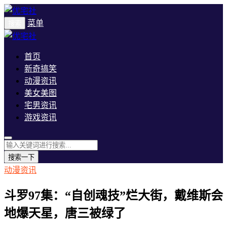
菜单
搜索
首页
新奇搞笑
动漫资讯
美女美图
宅男资讯
游戏资讯
搜索一下
动漫资讯
斗罗97集：“自创魂技”烂大街，戴维斯会
地爆天星，唐三被绿了