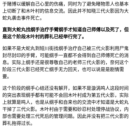
于赌博以缓解自己心里的伤痛，同时为了避免睹物思人也基本
上切断了和木叶村的信息交流。因此并不知晓三代火影因为大
蛇丸袭击事件死亡。
直到大蛇丸找纲手治疗手臂纲手才知道自己师傅以及死了，但
是这个阶段木叶村的葬礼已经举行完了。
如果不是大蛇丸到短川街找纲手治疗自己被三代火影利用尸鬼
封尽封印的手臂，可能纲手一直都不会得到自己师傅死亡的消
息。实际上纲手还是很尊敬自己的老师三代火影的，奈何这个
阶段三代火影已经死亡纲手无力回天，也可以说是是剧情需
要。
这个阶段的纲手心结还没有解开，如果不是漩涡鸣人这段时间
的突出表现纲手都有可能不会回木叶村成为第五代火影，实际
上就算是鸣人，也是从纲手和自来也的交流中才知道是大蛇丸
干掉了三代火影。木叶村由于需要和砂忍村处理停战协议，内
部也需要处理三代死后的管理问题。因此并没有把三代火影的
葬礼拖得过长。