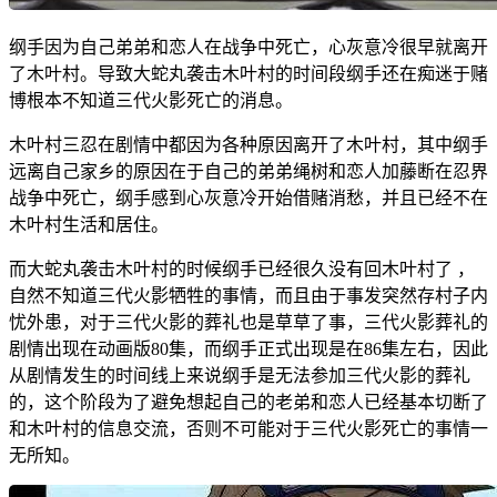
纲手因为自己弟弟和恋人在战争中死亡，心灰意冷很早就离开
了木叶村。导致大蛇丸袭击木叶村的时间段纲手还在痴迷于赌
博根本不知道三代火影死亡的消息。
木叶村三忍在剧情中都因为各种原因离开了木叶村，其中纲手
远离自己家乡的原因在于自己的弟弟绳树和恋人加藤断在忍界
战争中死亡，纲手感到心灰意冷开始借赌消愁，并且已经不在
木叶村生活和居住。
而大蛇丸袭击木叶村的时候纲手已经很久没有回木叶村了 ，
自然不知道三代火影牺牲的事情，而且由于事发突然存村子内
忧外患，对于三代火影的葬礼也是草草了事，三代火影葬礼的
剧情出现在动画版80集，而纲手正式出现是在86集左右，因此
从剧情发生的时间线上来说纲手是无法参加三代火影的葬礼
的，这个阶段为了避免想起自己的老弟和恋人已经基本切断了
和木叶村的信息交流，否则不可能对于三代火影死亡的事情一
无所知。