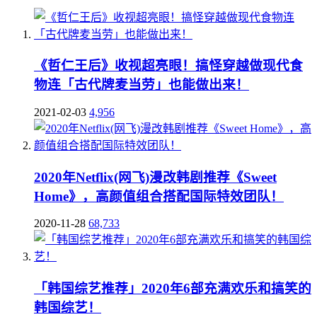
《哲仁王后》收视超亮眼！搞怪穿越做现代食
物连「古代牌麦当劳」也能做出来！
2021-02-03
4,956
2020年Netflix(网飞)漫改韩剧推荐《Sweet
Home》，高颜值组合搭配国际特效团队！
2020-11-28
68,733
「韩国综艺推荐」2020年6部充满欢乐和搞笑的
韩国综艺！