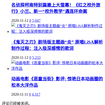
名侦探柯南特别篇搬上大萤幕！《红之校外旅
行》小兰、新一“校外教学”遇连环命案
2020-11-12
0
5,047
《鬼灭之刃》剧场版主题曲“炎” 原唱LiSA解析
制作过程：注入极深感情的歌词
2020-11-12
0
5,233
动画电影《恶童当街》影评: 惊艳日本动画圈的
松本大洋作品
2020-11-11
0
4,317
评论已经被关闭。