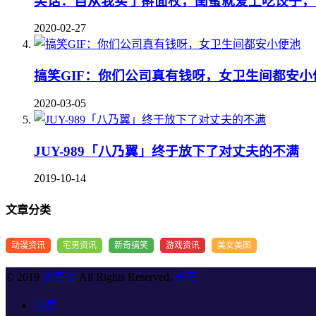
笑话：自从我买了擀面杖，闺蜜就爱上吃饺子，
2020-02-27
搞笑GIF：你们公司真有钱呀，女卫生间都安小
2020-03-05
JUY-989「八乃翼」终于放下了对丈夫的不满
2019-10-14
文章分类
动漫资讯
宅男资讯
新奇搞笑
游戏资讯
美女美图
© 2019
优宅社
All Rights Reserved.
关于
首页