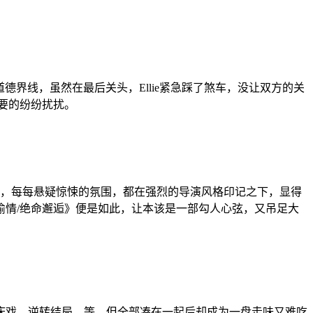
德界线，虽然在最后关头，Ellie紧急踩了煞车，没让双方的关
必要的纷纷扰扰。
侯不足，每每悬疑惊悚的氛围，都在强烈的导演风格印记之下，显得
情/绝命邂逅》便是如此，让本该是一部勾人心弦，又吊足大
怖、床戏、逆转结局…等，但全部凑在一起后却成为一盘走味又难吃