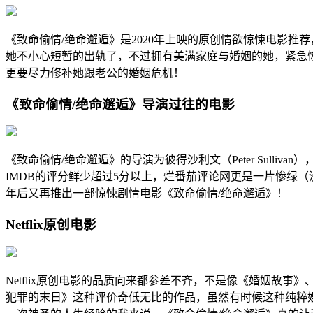
《致命偷情/绝命邂逅》是2020年上映的原创情欲惊悚电影推
她不小心短暂的出轨了，不过拥有美满家庭与婚姻的她，紧急
更要尽力修补她跟老公的婚姻危机！
《致命偷情/绝命邂逅》导演过往的电影
《致命偷情/绝命邂逅》的导演为彼得沙利文（Peter Sul
IMDB的评分鲜少超过5分以上，烂番茄评论网更是一片惨绿（
年后又再推出一部惊悚剧情电影《致命偷情/绝命邂逅》！
Netflix原创电影
Netflix原创电影的品质向来都参差不齐，不是像《婚姻故
犯罪的末日》这种评价奇低无比的作品，虽然有时候这种纯粹