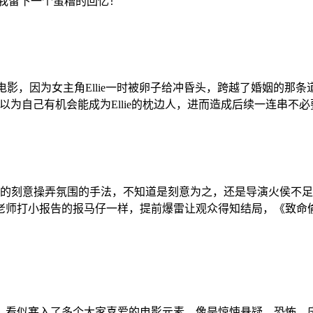
我留下一个蛮糟的回忆！
影，因为女主角Ellie一时被卵子给冲昏头，跨越了婚姻的那条道
以为自己有机会能成为Ellie的枕边人，进而造成后续一连串不
来都有很粗糙的刻意操弄氛围的手法，不知道是刻意为之，还是导演火
老师打小报告的报马仔一样，提前爆雷让观众得知结局，《致命偷
片之一，看似塞入了多个大家喜爱的电影元素，像是惊悚悬疑、恐