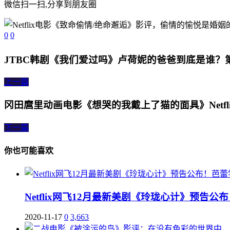
微信扫一扫,分享到朋友圈
0
0
JTBC韩剧《我们爱过吗》卢荷妮的爸爸到底是谁？
上一篇
冈田麿里动画电影《想哭的我戴上了猫的面具》Netfl
下一篇
你也可能喜欢
Netflix网飞12月最新美剧《玲珑心计》预告
2020-11-17
0
3,663