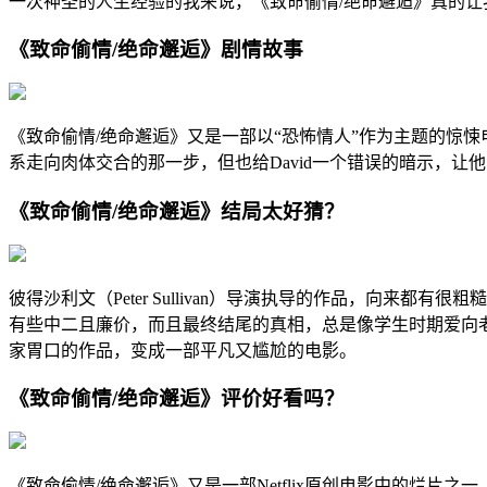
一次神圣的人生经验的我来说，《致命偷情/绝命邂逅》真的让
《致命偷情/绝命邂逅》剧情故事
《致命偷情/绝命邂逅》又是一部以“恐怖情人”作为主题的惊悚电
系走向肉体交合的那一步，但也给David一个错误的暗示，让他
《致命偷情/绝命邂逅》结局太好猜？
彼得沙利文（Peter Sullivan）导演执导的作品，向
有些中二且廉价，而且最终结尾的真相，总是像学生时期爱向
家胃口的作品，变成一部平凡又尴尬的电影。
《致命偷情/绝命邂逅》评价好看吗？
《致命偷情/绝命邂逅》又是一部Netflix原创电影中的烂