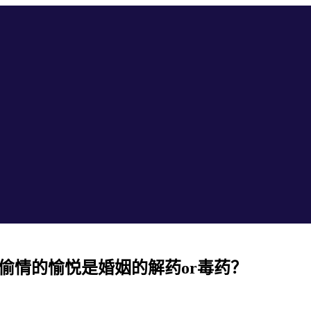
评，偷情的愉悦是婚姻的解药or毒药？