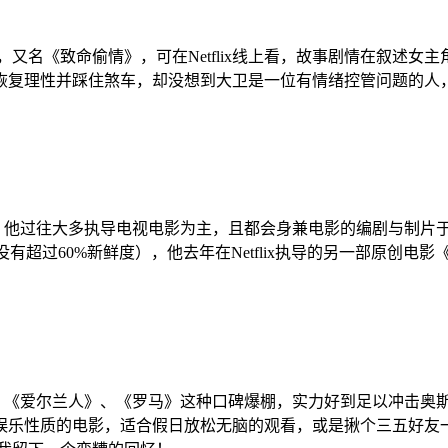
荐，又名《致命偷情》，可在Netflix线上看，故事剧情在叙述
恢复理性并踩住煞车，却没想到大卫是一位有情绪控管问题的人
livan），他过往大多执导电视电影为主，且都会身兼电影的编剧
没有超过60%新鲜度），他去年在Netflix执导的另一部原创
事》、《爱尔兰人》、《罗马》这种口碑爆棚，实力好到足以冲击
娱乐性质的电影，适合假日放松无脑的观看，或是揪个三五好友