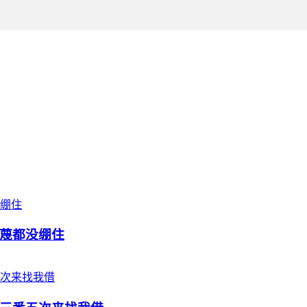
蔑都没绷住