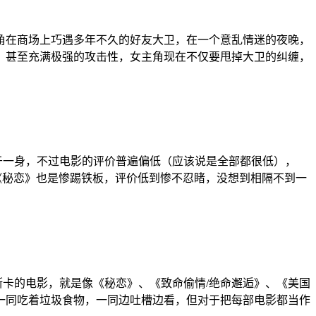
女主角在商场上巧遇多年不久的好友大卫，在一个意乱情迷的夜晚，
，甚至充满极强的攻击性，女主角现在不仅要甩掉大卫的纠缠，
与制片于一身，不过电影的评价普遍偏低（应该说是全部都很低），
电影《秘恋》也是惨踢铁板，评价低到惨不忍睹，没想到相隔不到一
奥斯卡的电影，就是像《秘恋》、《致命偷情/绝命邂逅》、《美国
一同吃着垃圾食物，一同边吐槽边看，但对于把每部电影都当作