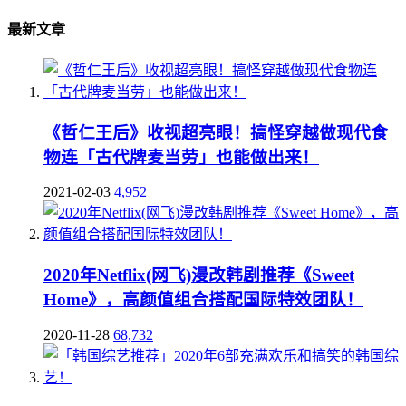
最新文章
《哲仁王后》收视超亮眼！搞怪穿越做现代食
物连「古代牌麦当劳」也能做出来！
2021-02-03
4,952
2020年Netflix(网飞)漫改韩剧推荐《Sweet
Home》，高颜值组合搭配国际特效团队！
2020-11-28
68,732