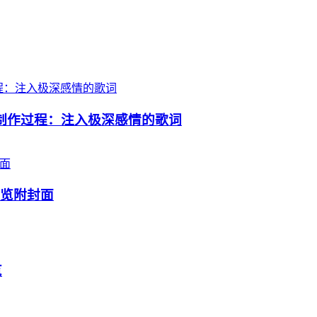
析制作过程：注入极深感情的歌词
预览附封面
览