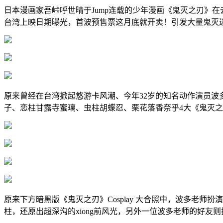
日本漫画家吾峠呼世晴于Jump连载的少年漫画《鬼灭之刃》
台湾上映日期曝光，首波预售票这月底就开卖！引发大量鬼灭
原来曾经在台湾掀起悠游卡风潮、今年32岁的知名动作演员波多
子、恋柱甘露寺蜜璃、虫柱胡蝶忍、栗花落香奈乎4大《鬼灭
原来下方暗黑版《鬼灭之刃》Cosplay 大合照中，波多老师
柱，还原出超深沟的xiong前风光，另外一位波多老师的好友