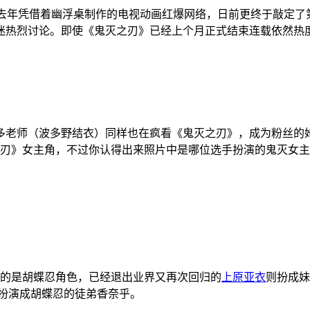
在去年凭借着幽浮桌制作的电视动画红爆网络，日前更终于敲定
迷热烈讨论。即使《鬼灭之刃》已经上个月正式结束连载依然热度
老师（波多野结衣）同样也在疯看《鬼灭之刃》，成为粉丝的她更
之刃》女主角，不过你认得出来照片中是哪位选手扮演的鬼灭女
扮演的是胡蝶忍角色，已经退出业界又再次回归的
上原亚衣
则扮成妹
则扮演成胡蝶忍的徒弟香奈乎。