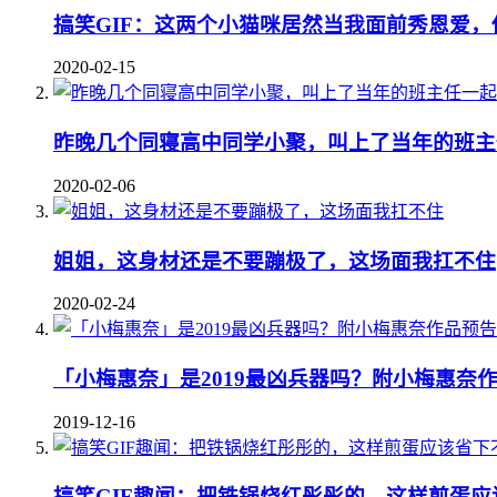
搞笑GIF：这两个小猫咪居然当我面前秀恩爱，
2020-02-15
昨晚几个同寝高中同学小聚，叫上了当年的班主
2020-02-06
姐姐，这身材还是不要蹦极了，这场面我扛不住
2020-02-24
「小梅惠奈」是2019最凶兵器吗？附小梅惠奈
2019-12-16
搞笑GIF趣闻：把铁锅烧红彤彤的，这样煎蛋应