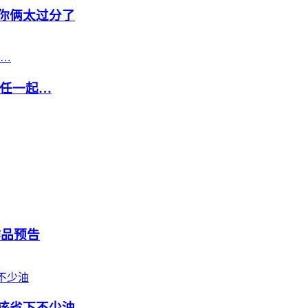
你俩太过分了
任一起…
作品预告
该省下不少油