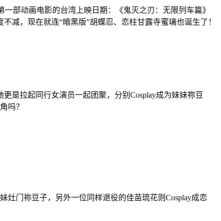
了第一部动画电影的台湾上映日期：《鬼灭之刃：无限列车篇》
不减，现在就连“暗黑版”胡蝶忍、恋柱甘露寺蜜璃也诞生了！
是拉起同行女演员一起团聚，分别Cosplay成为妹妹祢豆
主角吗？
妹灶门祢豆子，另外一位同样退役的佳苗琉花则Cosplay成恋