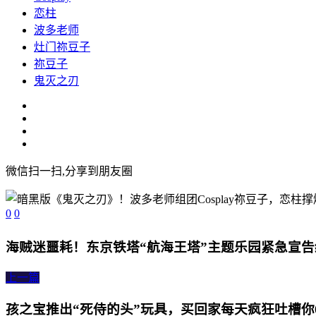
恋柱
波多老师
灶门祢豆子
祢豆子
鬼灭之刃
微信扫一扫,分享到朋友圈
0
0
海贼迷噩耗！东京铁塔“航海王塔”主题乐园紧急宣
上一篇
孩之宝推出“死侍的头”玩具，买回家每天疯狂吐槽你