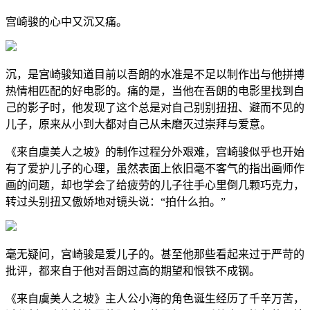
宫崎骏的心中又沉又痛。
沉，是宫崎骏知道目前以吾朗的水准是不足以制作出与他拼搏
热情相匹配的好电影的。痛的是，当他在吾朗的电影里找到自
己的影子时，他发现了这个总是对自己别别扭扭、避而不见的
儿子，原来从小到大都对自己从未磨灭过崇拜与爱意。
《来自虞美人之坡》的制作过程分外艰难，宫崎骏似乎也开始
有了爱护儿子的心理，虽然表面上依旧毫不客气的指出画师作
画的问题，却也学会了给疲劳的儿子往手心里倒几颗巧克力，
转过头别扭又傲娇地对镜头说：“拍什么拍。”
毫无疑问，宫崎骏是爱儿子的。甚至他那些看起来过于严苛的
批评，都来自于他对吾朗过高的期望和恨铁不成钢。
《来自虞美人之坡》主人公小海的角色诞生经历了千辛万苦，