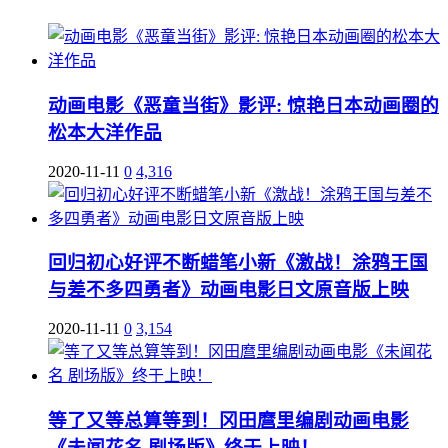
动画电影《恶童当街》影评: 惊艳日本动画圈的
松本大洋作品
2020-11-11
0
4,316
回归初心好评不断蜡笔小新《激战！涂鸦王国
与差不多四勇者》动画电影日文原音版上映
2020-11-11
0
3,154
等了又等总算等到！冈田麿里编剧动画电影
《未闻花名 剧场版》终于上映！