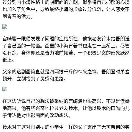
过分刻画小海性格里的阴暗面的吾朗，似乎将自己抑郁的心境
也加入了角色中，导致最终小海的形象过分低沉，让人感受不
到青春的活力。
宫崎骏一眼便发现了问题的症结所在，他拖老友铃木给吾朗送
了自己画的一幅画。画里的小海背著书包走在一座桥上，尽管
没有跑，身体却还是奋力地前倾著，一个积极少女的形象跃然
纸上。
父亲的这副画简直就是四两拨千斤的神来之笔，吾朗登时茅塞
顿开，立刻找到了灵感和思路。
在这边听说自己的想法被采纳的宫崎骏也很高兴，不过是傲娇
地高兴。他有些兴奋地拉过老友铃木，让他以铃木的口吻向儿
子传达他对电影画面的改动想法。
铃木对于这对闹别扭的小学生一样的父子露出了无可奈何的笑