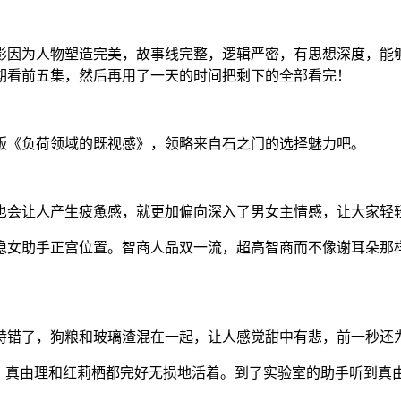
影因为人物塑造完美，故事线完整，逻辑严密，有思想深度，能
期看前五集，然后再用了一天的时间把剩下的全部看完！
版《负荷领域的既视感》，领略来自石之门的选择魅力吧。
也会让人产生疲惫感，就更加偏向深入了男女主情感，让大家轻
稳女助手正宫位置。智商人品双一流，超高智商而不像谢耳朵那
特错了，狗粮和玻璃渣混在一起，让人感觉甜中有悲，前一秒还
了。真由理和红莉栖都完好无损地活着。到了实验室的助手听到真