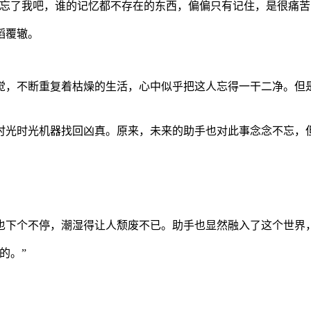
“忘了我吧，谁的记忆都不存在的东西，偏偏只有记住，是很痛苦
蹈覆辙。
觉，不断重复着枯燥的生活，心中似乎把这人忘得一干二净。但
时光时光机器找回凶真。原来，未来的助手也对此事念念不忘，
也下个不停，潮湿得让人颓废不已。助手也显然融入了这个世界
的。”