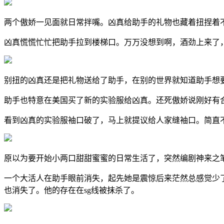
两个傲娇一见面就日常拌嘴。凶真给助手的礼物也藏着扭捏着
凶真慌慌忙忙把助手拉到楼梯口。万万没想到啊，酒劲上来了
别扭的凶真还是把礼物送给了助手，在别的世界就知道助手想要
助手也特意在美国买了新的实验服给凶真。还死傲娇说刚好有
看到凶真的实验服袖口破了，马上就提议给人家缝袖口。简直
原以为要开始小两口甜甜蜜蜜的日常生活了，突然编剧神来之
一个大活人在助手眼前消失，起先她是震惊后来茫然总感觉少
也消失了。他的存在在sg线被抹杀了。