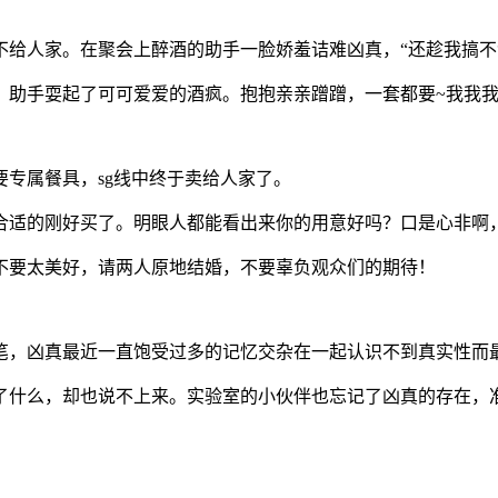
不给人家。在聚会上醉酒的助手一脸娇羞诘难凶真，“还趁我搞不
，助手耍起了可可爱爱的酒疯。抱抱亲亲蹭蹭，一套都要~我我
专属餐具，sg线中终于卖给人家了。
合适的刚好买了。明眼人都能看出来你的用意好吗？口是心非啊
不要太美好，请两人原地结婚，不要辜负观众们的期待！
笔，凶真最近一直饱受过多的记忆交杂在一起认识不到真实性而最
了什么，却也说不上来。实验室的小伙伴也忘记了凶真的存在，