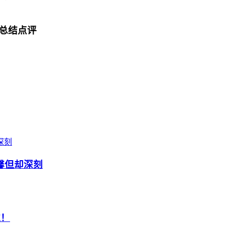
总结点评
馨但却深刻
过！