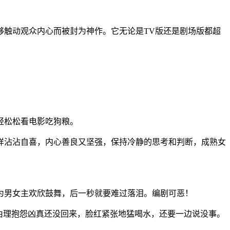
够触动观众内心而被封为神作。它无论是TV版还是剧场版都超
轻松松看电影吃狗粮。
样沾沾自喜，内心善良又坚强，保持冷静的思考和判断，成熟女
为男女主欢欣鼓舞，后一秒就要难过落泪。编剧可恶！
由理抱怨凶真还没回来，脸红紧张地猛喝水，还要一边说没事。