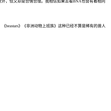
意外，但又却是合情合理。我相信如果去看BNA也会有着相同
eastars》《非洲动物上班族》这种已经不算是稀有的兽人