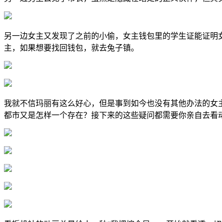
另一边女主又发现了之前的小偷，女主钱包里的学生证能证明
主，如果想要找回钱包，就去兔子镇。
我就不信玛丽有这么好心，但是事到如今也没有其他办法的女
都市又是怎样一个存在？接下来的这些疑问都需要你亲自去看