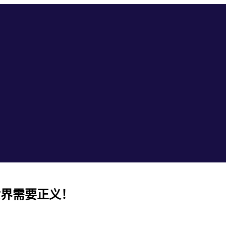
世界需要正义！