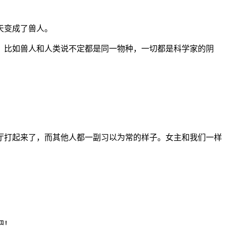
天变成了兽人。
，比如兽人和人类说不定都是同一物种，一切都是科学家的阴
厅打起来了，而其他人都一副习以为常的样子。女主和我们一样
吧！