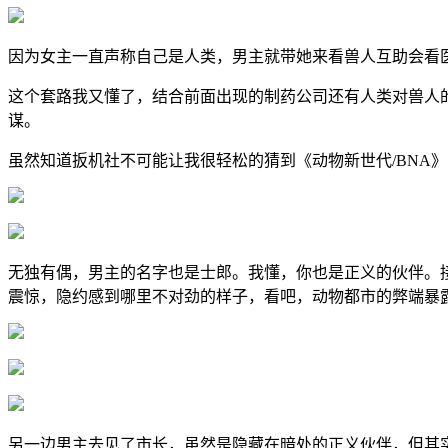
因为女主一直声称自己是人类，男主就带她来看兽人互助会看
这个套路我又懂了，结合前面出现的制药公司还有人类对兽人
谋。
虽然知道扳机社不可能让我很轻松的猜到《动物新世代/BNA
无独有偶，男主的名字也是士郎。我懂，你也是正义的伙伴。
震惊，隐约感到哪里不对劲的样子，看吧，动物都市的弊端暴
另一边男主去见了市长，虽然是隐藏在暗处的正义伙伴，但其