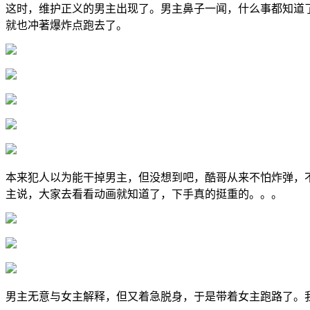
这时，维护正义的男主出现了。男主鼻子一闻，什么事都知道
就也冲著爆炸点跑去了。
本来犯人以为能干掉男主，但没想到吧，酷哥从来不怕炸弹，
主说，大家去看看动画就知道了，下手真的挺重的。。。
男主无意与女主解释，但又着急脱身，于是带着女主跑路了。