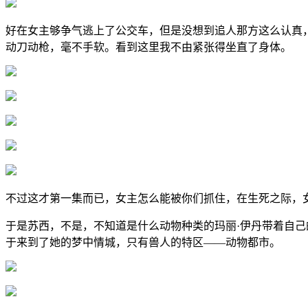
好在女主够争气逃上了公交车，但是没想到追人那方这么认真
动刀动枪，毫不手软。看到这里我不由紧张得坐直了身体。
不过这才第一集而已，女主怎么能被你们抓住，在生死之际，
于是苏西，不是，不知道是什么动物种类的玛丽·伊丹带着自
于来到了她的梦中情城，只有兽人的特区——动物都市。