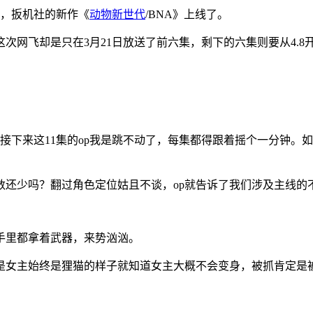
的，扳机社的新作《
动物新世代
/BNA》上线了。
次网飞却是只在3月21日放送了前六集，剩下的六集则要从4.
接下来这11集的op我是跳不动了，每集都得跟着摇个一分钟。
还少吗？翻过角色定位姑且不谈，op就告诉了我们涉及主线的
手里都拿着武器，来势汹汹。
但是女主始终是狸猫的样子就知道女主大概不会变身，被抓肯定是