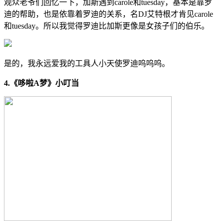
观众老爷们回忆一下，加斯遇到carole和tuesday，基本是靠罗
迪的帮助，也是依靠着罗迪的关系，名DJ艾特根才肯见carole
和tuesday。所以我觉得罗迪比加斯更像是女孩子们的伯乐。
是的，我永远爱我的工具人小天使罗迪呜呜呜。
4.《哆啦A梦》小叮当