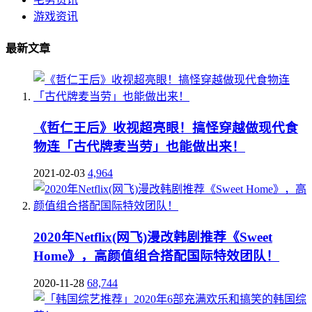
游戏资讯
最新文章
《哲仁王后》收视超亮眼！搞怪穿越做现代食
物连「古代牌麦当劳」也能做出来！
2021-02-03
4,964
2020年Netflix(网飞)漫改韩剧推荐《Sweet
Home》，高颜值组合搭配国际特效团队！
2020-11-28
68,744