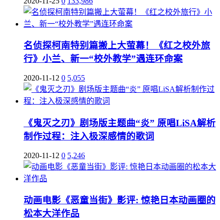
2020-11-25
0
133,986
名侦探柯南特别篇搬上大萤幕！《红之校外旅
行》小兰、新一“校外教学”遇连环命案
2020-11-12
0
5,055
《鬼灭之刃》剧场版主题曲“炎” 原唱LiSA解析
制作过程：注入极深感情的歌词
2020-11-12
0
5,246
动画电影《恶童当街》影评: 惊艳日本动画圈的
松本大洋作品