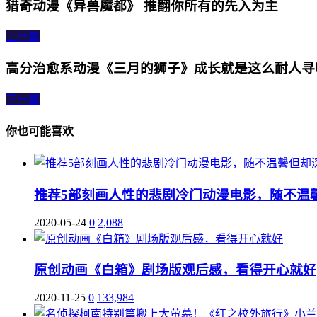
猎奇动漫《异兽魔都》 推翻你所有的先入为主
上一篇
高分治愈系动漫《三月的狮子》成长就是这么耐人寻
下一篇
你也可能喜欢
推荐5部刻画人性的悲剧冷门动漫电影，随不温
2020-05-24
0
2,088
原创动画《白箱》剧场版观后感，看得开心就好
2020-11-25
0
133,984