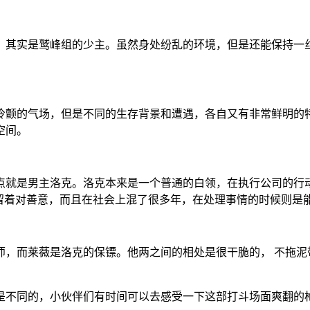
，其实是鹫峰组的少主。虽然身处纷乱的环境，但是还能保持一
冷颤的气场，但是不同的生存背景和遭遇，各自又有非常鲜明的
空间。
点就是男主洛克。洛克本来是一个普通的白领，在执行公司的行
残留着对善意，而且在社会上混了很多年，在处理事情的时候则是
师，而莱薇是洛克的保镖。他两之间的相处是很干脆的， 不拖泥
是不同的，小伙伴们有时间可以去感受一下这部打斗场面爽翻的