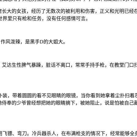
民窟长大的女孩，经历了无数次的被利用和伤害，正义和光明已经
世界里只有枪和任务，没有任何感情可言。
。作风泼辣，是黑手D的大姐大。
会。艾达生性脾气暴躁，脏话不离口，常常手持手枪，在教堂门口
仆装，带着圆圆的看不见眼睛的眼镜，当你看到她拿着尘扑扫着
她侍奉的少爷曾经想把她的眼睛摘下，被她阻止，说是怕被自己藏满
用飞镖、弯刀。冷兵器杀人，在布满枪支的情况下，经常能够全