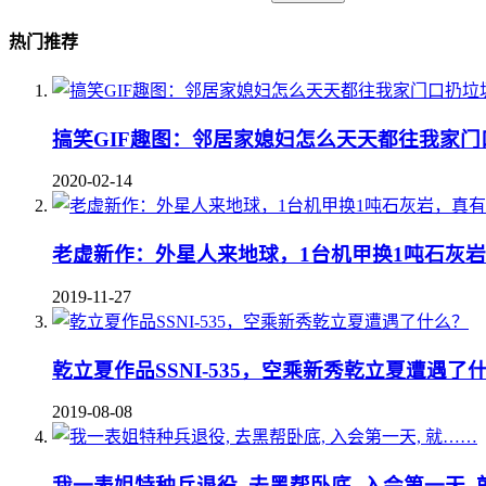
热门推荐
搞笑GIF趣图：邻居家媳妇怎么天天都往我家门
2020-02-14
老虚新作：外星人来地球，1台机甲换1吨石灰
2019-11-27
乾立夏作品SSNI-535，空乘新秀乾立夏遭遇了
2019-08-08
我一表姐特种兵退役, 去黑帮卧底, 入会第一天, 