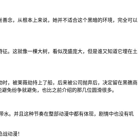
丝善念，从根本上来说，她并不适合这个黑暗的环境，完全可以
特征。这就像一棵大树，看似茂盛庞大，但是谁又知道它埋在土
动时，被莱薇劫持上了船，后来被公司抛弃后，决定留在黑礁商
能避免纷争就避免，也比之前介绍的那几位圆滑很多。
带水。并且这种节奏在整部动漫中都有体现，剧情中也没有叽
枪战动漫！