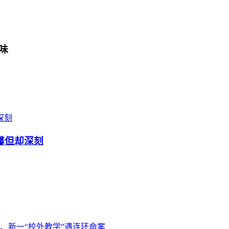
味
馨但却深刻