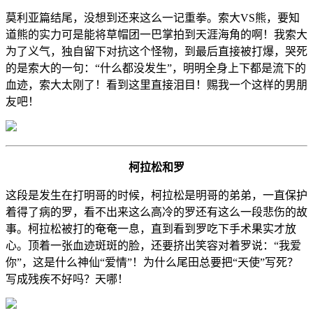
莫利亚篇结尾，没想到还来这么一记重拳。索大VS熊，要知
道熊的实力可是能将草帽团一巴掌拍到天涯海角的啊！我索大
为了义气，独自留下对抗这个怪物，到最后直接被打爆，哭死
的是索大的一句：“什么都没发生”，明明全身上下都是流下的
血迹，索大太刚了！看到这里直接泪目！赐我一个这样的男朋
友吧！
柯拉松和罗
这段是发生在打明哥的时候，柯拉松是明哥的弟弟，一直保护
着得了病的罗，看不出来这么高冷的罗还有这么一段悲伤的故
事。柯拉松被打的奄奄一息，直到看到罗吃下手术果实才放
心。顶着一张血迹斑斑的脸，还要挤出笑容对着罗说：“我爱
你”，这是什么神仙“爱情”！为什么尾田总要把“天使”写死？
写成残疾不好吗？天哪！