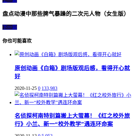
上一篇
盘点动漫中那些脾气暴躁的二次元人物（女生版）
下一篇
你也可能喜欢
原创动画《白箱》剧场版观后感，看得开心就
好
2020-11-25
0
133,983
名侦探柯南特别篇搬上大萤幕！《红之校外旅
行》小兰、新一“校外教学”遇连环命案
2020-11-12
0
5,052