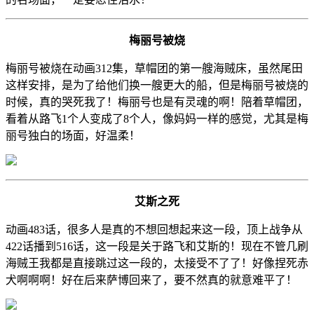
梅丽号被烧
梅丽号被烧在动画312集，草帽团的第一艘海贼床，虽然尾田
这样安排，是为了给他们换一艘更大的船，但是梅丽号被烧的
时候，真的哭死我了！梅丽号也是有灵魂的啊！陪着草帽团，
看着从路飞1个人变成了8个人，像妈妈一样的感觉，尤其是梅
丽号独白的场面，好温柔！
艾斯之死
动画483话，很多人是真的不想回想起来这一段，顶上战争从
422话播到516话，这一段是关于路飞和艾斯的！现在不管几刷
海贼王我都是直接跳过这一段的，太接受不了了！好像捏死赤
犬啊啊啊！好在后来萨博回来了，要不然真的就意难平了！