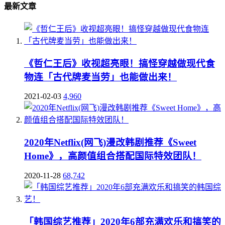
最新文章
《哲仁王后》收视超亮眼！搞怪穿越做现代食
物连「古代牌麦当劳」也能做出来！
2021-02-03
4,960
2020年Netflix(网飞)漫改韩剧推荐《Sweet
Home》，高颜值组合搭配国际特效团队！
2020-11-28
68,742
「韩国综艺推荐」2020年6部充满欢乐和搞笑的