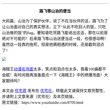
路飞等山治的便当
大妈篇，山治为了保护伙伴，说了不在当伙伴的话，路飞为了
让山治面对自己的真实想法，立下“从此不吃别人的饭，只吃
山治做的饭”的fiag。要知道吃货路飞能说出这话，那在以前是
绝对不可能的！后来路飞等山治送便当这一段，也很感动啊！
虽然这一段真的拖死，但是他俩相遇的时候，还是戳到泪点
了！
海贼王
动漫名场面
太多，笑点和泪点也太多，我看100遍都不
会腻！有时间我再准备盘点一下《海贼王》中的燃爆场面！大
家期待吗？
本文由
优宅君
发布在
优宅社
，转载此文请保持文章完整性，
并请附上文章来源（优宅社）及本页链接。
原文链接：https://www.youzhaishe.com/8709.html