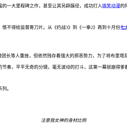
届的一大里程碑之作，甚至让其另辟蹊径，成功打入
搞笑动漫
的
恨不得给监督寄刀片。从《约战3》到《一拳2》再到十月份
七
然被团长等人重挫，但依然残存着强大的邪恶势力，为了将布里塔
的节奏，平平无奇的分镜，毫无波动的打斗，这第一幕就崩得爹
系列。
注意我女神的身材比例