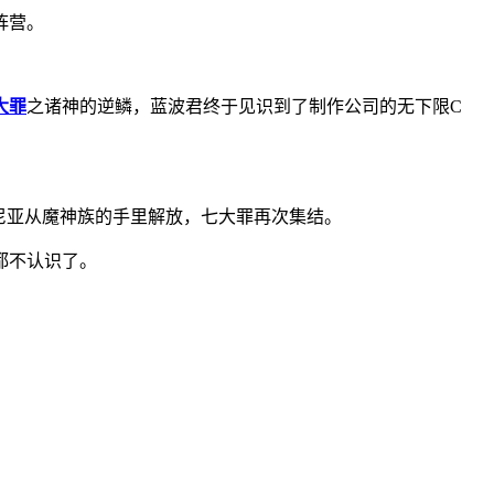
阵营。
大罪
之诸神的逆鳞，蓝波君终于见识到了制作公司的无下限C
尼亚从魔神族的手里解放，七大罪再次集结。
都不认识了。