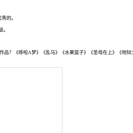
优秀的。
疵。
做过哪些作品？《哆啦A梦》《乱马》《水果篮子》《圣母在上》《
。