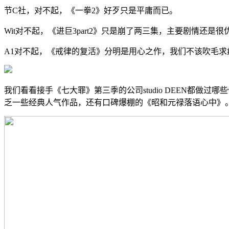
节C社，对不起，《一拳2》好歹只是平庸而已。
Wit对不起，《进巨3part2》只是崩了两三集，主要剧情还是很
A1对不起，《戒律的复活》分明是用心之作，我们不该吹毛求
我们看看接手《七大罪》第三季的公司studio DEEN都
乏一些经典人气作品，还有口碑爆棚的《昭和元禄落语心中》