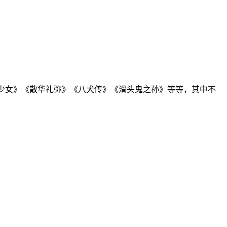
地狱少女》《散华礼弥》《八犬传》《滑头鬼之孙》等等，其中不