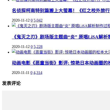
名侦探柯南特别篇搬上大萤幕！《红之校外旅行
2020-11-12
0
5,042
《鬼灭之刃》剧场版主题曲“炎” 原唱LiSA解
2020-11-12
0
5,228
动画电影《恶童当街》影评: 惊艳日本动画圈的
2020-11-11
0
4,314
发表评论