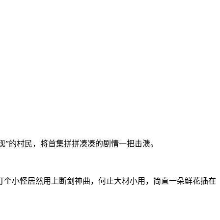
闪现”的村民，将首集拼拼凑凑的剧情一把击溃。
打个小怪居然用上断剑神曲，何止大材小用，简直一朵鲜花插在