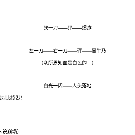
砍一刀——砰——爆炸
左一刀——右一刀——砰——冒牛乃
（众所周知血是白色的！）
白光一闪——人头落地
是对比惨烈！
人设崩塌）