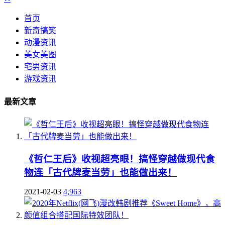
首页
新奇搞笑
动漫资讯
美女美图
宅男资讯
游戏资讯
最新文章
《哲仁王后》收视超亮眼！搞怪穿越做现代食
物连「古代牌麦当劳」也能做出来！
2021-02-03
4,963