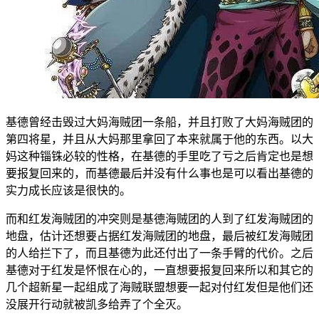
基德曾经击毁过大妈海贼团一条船，并且打败了大妈海贼团的
第四将星，并且从大妈那里拿回了本来就属于他的东西。以大
妈这种锱铢必较的性格，在基德的手里吃了亏之后肯定也是想
要报复回来的，而基德最后并没有什么事也是可以看出基德的
实力成长应该是很快的。
而和红发海贼团的冲突则是基德海贼团的人到了红发海贼团的
地盘，估计还想要占据红发海贼团的地盘，最后被红发海贼团
的人给拦下了，而且基德为此还付出了一条手臂的代价。之后
基德对于红发是怀恨在心的，一直想要报复回来所以和其它的
几个超新星一起组成了海贼联盟想要一起对付红发但是他们还
没展开行动就被凯多给弄了个全灭。