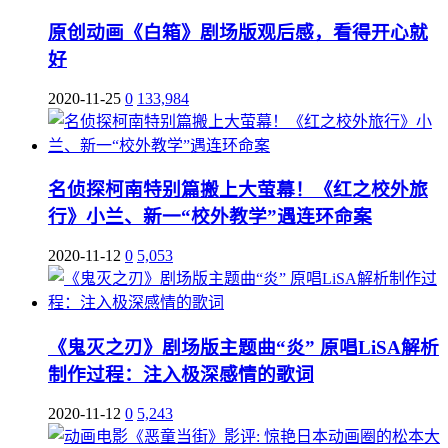
原创动画《白箱》剧场版观后感，看得开心就
好
2020-11-25
0
133,984
名侦探柯南特别篇搬上大萤幕！《红之校外旅
行》小兰、新一“校外教学”遇连环命案
2020-11-12
0
5,053
《鬼灭之刃》剧场版主题曲“炎” 原唱LiSA解析
制作过程：注入极深感情的歌词
2020-11-12
0
5,243