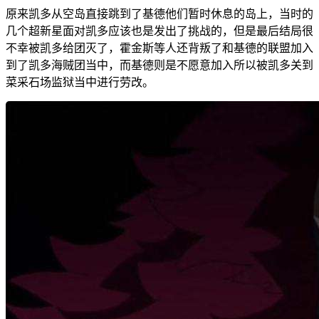
原来凯多从空岛直接跳到了基德他们暂时休息的岛上，当时的
几个超新星面对凯多应该也是发出了挑战的，但是最后结局很
不幸被凯多给团灭了，霍金斯等人还背叛了和基德的联盟加入
到了凯多海贼团当中，而基德则是不愿意加入所以被凯多关到
菜采石场监狱当中进行劳改。