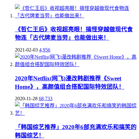
《哲仁王后》收视超亮眼！搞怪穿越做现代食
物连「古代牌麦当劳」也能做出来！
2021-02-03
4,956
2020年Netflix(网飞)漫改韩剧推荐《Sweet
Home》，高颜值组合搭配国际特效团队！
2020-11-28
68,733
「韩国综艺推荐」2020年6部充满欢乐和搞笑的
韩国综艺！