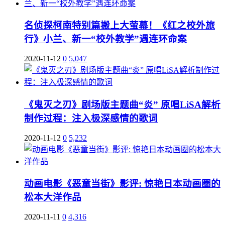
名侦探柯南特别篇搬上大萤幕！《红之校外旅
行》小兰、新一“校外教学”遇连环命案
2020-11-12
0
5,047
《鬼灭之刃》剧场版主题曲“炎” 原唱LiSA解析
制作过程：注入极深感情的歌词
2020-11-12
0
5,232
动画电影《恶童当街》影评: 惊艳日本动画圈的
松本大洋作品
2020-11-11
0
4,316