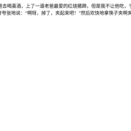
爸去喝喜酒，上了一道老爸最爱的红烧猪蹄，但是我不让他吃，
好夸张地说：“啊呀，掉了，夹起来吧！”然后欢快地拿筷子夹啊