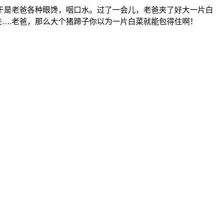
于是老爸各种眼馋，咽口水。过了一会儿，老爸夹了好大一片白
夹….老爸，那么大个猪蹄子你以为一片白菜就能包得住啊！