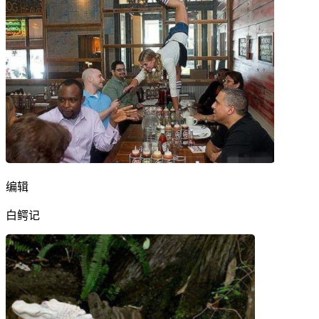
编辑
白鳄记