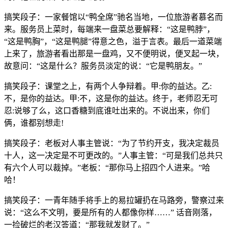
搞笑段子：一家餐馆以“鸭全席”驰名当地，一位旅游者慕名而
来。服务员上菜时，每端来一盘菜总要解释：“这是鸭脖”，
“这是鸭胸”，“这是鸭腿”得意之色，溢于言表。最后一道菜端
上来了，旅游者看出那是一盘鸡，又不便明说，便叉起一块，
故意问：“这是什么？服务员淡定的说：“它是鸭朋友。”
搞笑段子：课堂之上，有两个人争辩着。甲:你的益达。乙:
不，是你的益达。甲:不，这是你的益达。终于，老师忍无可
忍:说够了么，这口香糖到底谁吐出来的。不说出来，你们
俩，谁都别想走!
搞笑段子：老板对人事主管说：“为了节约开支，我决定裁员
十人，这一决定是不可更改的。”人事主管：“可是我们总共只
有六个人可以裁掉。”老板：“那你马上招四个人进来。”哈
哈！
搞笑段子：一青年随手将手上的易拉罐扔在马路旁，警察过来
说：“这么不文明，要是所有的人都像你样……” 话音刚落，
一捡破烂的老汉答道：“那我就发财了。”