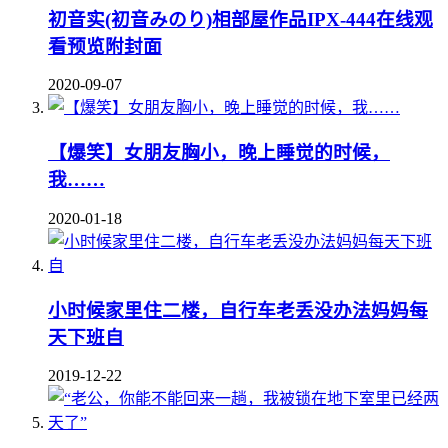
初音实(初音みのり)相部屋作品IPX-444在线观
看预览附封面
2020-09-07
【爆笑】女朋友胸小，晚上睡觉的时候，
我……
2020-01-18
小时候家里住二楼，自行车老丢没办法妈妈每
天下班自
2019-12-22