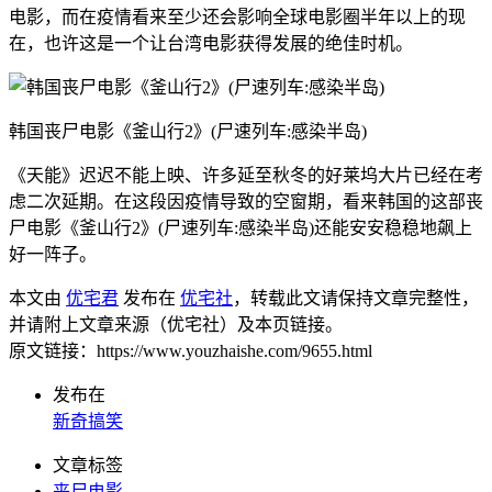
电影，而在疫情看来至少还会影响全球电影圈半年以上的现
在，也许这是一个让台湾电影获得发展的绝佳时机。
韩国丧尸电影《釜山行2》(尸速列车:感染半岛)
《天能》迟迟不能上映、许多延至秋冬的好莱坞大片已经在考
虑二次延期。在这段因疫情导致的空窗期，看来韩国的这部丧
尸电影《釜山行2》(尸速列车:感染半岛)还能安安稳稳地飙上
好一阵子。
本文由
优宅君
发布在
优宅社
，转载此文请保持文章完整性，
并请附上文章来源（优宅社）及本页链接。
原文链接：https://www.youzhaishe.com/9655.html
发布在
新奇搞笑
文章标签
丧尸电影