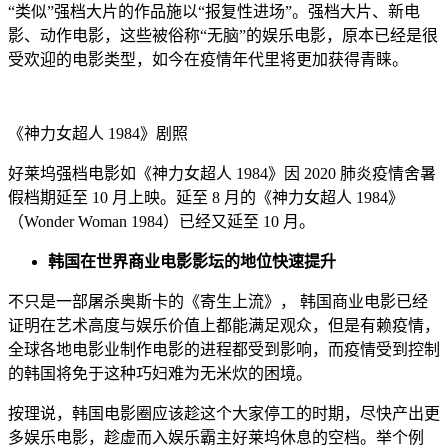
“类似”强档大片的作品施以“报复性进场”。强档大片、新电
影、动作电影，这些被俗称“无脑”的娱乐电影，原本已经是很
受欢迎的电影类型，如今在疫情年代里将更加获得青睐。
《神力女超人 1984》剧照
好莱坞强档电影如《神力女超人 1984》因 2020 肺炎疫情舍暑
假档期延至 10 月上映。延至 8 月的《神力女超人 1984》
（Wonder Woman 1984）已经又延至 10 月。
韩国在世界商业电影影坛的地位快速提升
不只是一部屠杀奥斯卡的《寄生上流》， 韩国商业电影已经
证明在艺术高度与娱乐价值上都能满足观众，但是有赖疫情，
全球各地电影业制作电影的进程都受到影响，而疫情受到控制
的韩国将免于这种巧妇难为无米炊的困境。
按理说，韩国电影圈应该趁这个大家停工的时期，尽快产出更
多娱乐电影，趁虚而入娱乐霸主好莱坞休息的空档。举个例