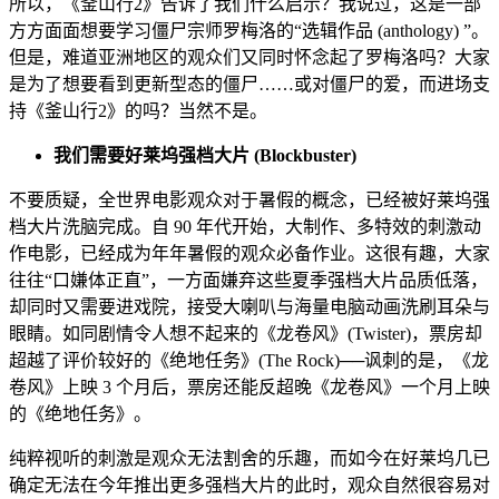
所以，《釜山行2》告诉了我们什么启示？我说过，这是一部
方方面面想要学习僵尸宗师罗梅洛的“选辑作品 (anthology) ”。
但是，难道亚洲地区的观众们又同时怀念起了罗梅洛吗？大家
是为了想要看到更新型态的僵尸……或对僵尸的爱，而进场支
持《釜山行2》的吗？当然不是。
我们需要好莱坞强档大片 (Blockbuster)
不要质疑，全世界电影观众对于暑假的概念，已经被好莱坞强
档大片洗脑完成。自 90 年代开始，大制作、多特效的刺激动
作电影，已经成为年年暑假的观众必备作业。这很有趣，大家
往往“口嫌体正直”，一方面嫌弃这些夏季强档大片品质低落，
却同时又需要进戏院，接受大喇叭与海量电脑动画洗刷耳朵与
眼睛。如同剧情令人想不起来的《龙卷风》(Twister)，票房却
超越了评价较好的《绝地任务》(The Rock)──讽刺的是，《龙
卷风》上映 3 个月后，票房还能反超晚《龙卷风》一个月上映
的《绝地任务》。
纯粹视听的刺激是观众无法割舍的乐趣，而如今在好莱坞几已
确定无法在今年推出更多强档大片的此时，观众自然很容易对