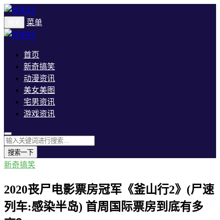
菜单
搜索
首页
新奇搞笑
动漫资讯
美女美图
宅男资讯
游戏资讯
搜索一下
新奇搞笑
2020丧尸电影票房冠军《釜山行2》(尸速
列车:感染半岛) 首周国际票房到底有多