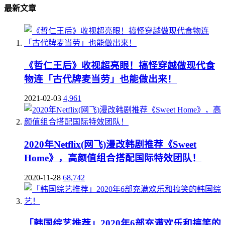
最新文章
《哲仁王后》收视超亮眼！搞怪穿越做现代食
物连「古代牌麦当劳」也能做出来！
2021-02-03
4,961
2020年Netflix(网飞)漫改韩剧推荐《Sweet
Home》，高颜值组合搭配国际特效团队！
2020-11-28
68,742
「韩国综艺推荐」2020年6部充满欢乐和搞笑的