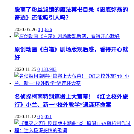
脱离了粉丝滤镜的魔法禁书目录《恩底弥翁的
奇迹》还能吸引人吗？
2020-05-26
0
1,626
原创动画《白箱》剧场版观后感，看得开心就
好
2020-11-25
0
133,983
名侦探柯南特别篇搬上大萤幕！《红之校外旅
行》小兰、新一“校外教学”遇连环命案
2020-11-12
0
5,051