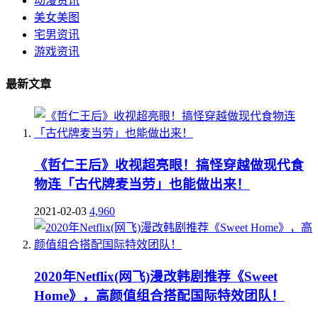
动漫资讯
美女美图
宅男资讯
游戏资讯
最新文章
《哲仁王后》收视超亮眼！搞怪穿越做现代食
物连「古代牌麦当劳」也能做出来！
2021-02-03
4,960
2020年Netflix(网飞)漫改韩剧推荐《Sweet
Home》，高颜值组合搭配国际特效团队！