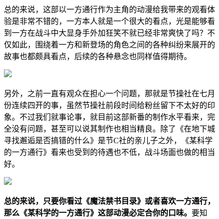
总的来说，这部以一方通行作为主角的动漫给我带来的观看体
验是非常不错的，一方本人就是一个很大的看点，光是能够看
到一方在战斗中大显身手外加狂笑不就已经非常爽快了吗？不
仅如此，围绕着一方和新登场的角色之间的各种纠纷来展开的
故事也都颇具看点，后续的各种悬念也同样值得期待。
另外，之前一直有观众在担心一个问题，那就是节操社在七月
份连续四开的事，虽然节操社前段时间给粉丝留下不太好的印
象。不过我们就事论事，就目前这部新番的制作水平看来，完
全没有问题，甚至可以说其制作也相当精良。除了《在地下城
寻找邂逅是否搞错的什么》是节C社的亲儿子之外，《某科学
的一方通行》看来也受到的待遇也不低，战斗场面也做的相当
好。
总的来说，只要你看过《魔法禁书目录》或者喜欢一方通行，
那么《某科学的一方通行》这部动漫必定合你的口味。
要知