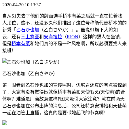
2020-04-20 10:13:37
自从S1失去了他们的牌面选手桥本有菜之后就一直在忙着找
人顶位，这不，还没多久他们推出了这位号称能代替桥本的的
新秀「
乙石沙也加
（乙白さやか）」。虽说S1旗下大将如
云，还有
三上悠亚
和
安斋拉拉
（
RION
）这样的狠人在坐镇，
但是
桥本有菜
和她们真的不是一种风格啊，所以必须要找人来
接班！
乙石沙也加（乙白さやか）
第一眼看到乙石沙也加的宣传照时，优宅君还真的有点被惊到
了，大家有没有觉得她就像桥本有菜和天使もえ(天使萌)的合
体啊？难道是厂商故意这样P图来吸引大家注意？就在前两天
乙石沙也加在公布出阵的消息后，公司还特意安排她和天使萌
一起在油管上直播，这真的是要带她起飞的节奏啊！