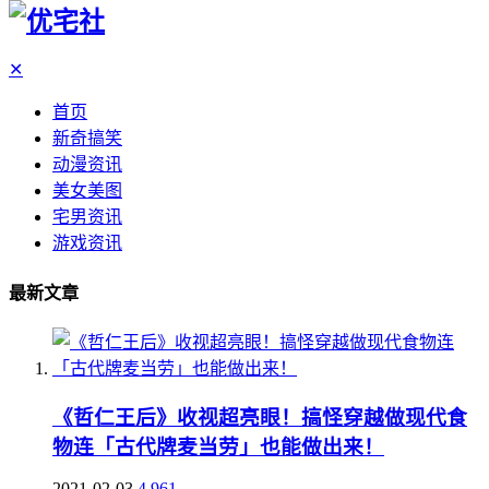
✕
首页
新奇搞笑
动漫资讯
美女美图
宅男资讯
游戏资讯
最新文章
《哲仁王后》收视超亮眼！搞怪穿越做现代食
物连「古代牌麦当劳」也能做出来！
2021-02-03
4,961