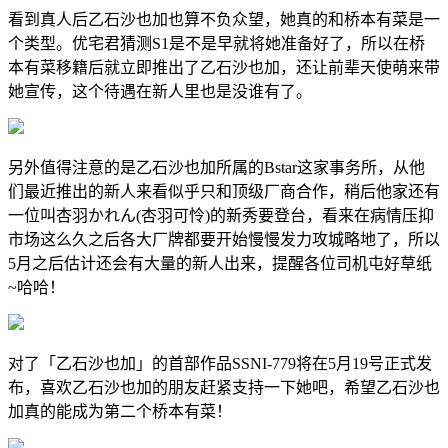
看到真人后乙石沙也加也算不负众望，她真的和桥本有菜是一
个类型。优宅君猜测S1是不是早就将她准备好了，所以在桥
本有菜移籍后就立即推出了乙石沙也加，还让前辈天使萌来带
她宣传，这个待遇在新人里也是没谁有了。
另外值得注意的是乙石沙也加所属的Bstar这家事务所，从他
们最近推出的新人来看似乎只和顶级厂商合作，稍后他家还有
一位叫杏羽かれん(杏羽可怜)的新秀要登台，看来在病情压抑
市场这么久之后各大厂牌都要开始慢慢发力攻城略地了，所以
5月之后估计还会有大量的新人出来，提醒各位司机屯好草纸
~哈哈！
对了「乙石沙也加」的首部作品SSNI-779将在5月19号正式发
布，喜欢乙石沙也加的朋友赶紧支持一下她吧，希望乙石沙也
加真的能成为第二个桥本有菜！