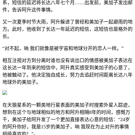
系，短信的延迟将长达八年七个月……出发前，美加子发出邮
件，告诉阿升这件事情。
又一次夏季时节大雨，阿升躲进了曾经和美加子一起避雨的地
方。此时，他收到了长达一年延迟的短信，这短信也是格外的
长。
“对不起，呐 我们就像是被宇宙和地球分开的恋人一样。”
相互注视对方到分离时谁也没有说出口的情感被美加子表达在
这长达一年到来的短信中，阿升真实感受到美加子的心意了，
他被触动了。他决定独自成长，努力去追赶时间距离长达八年
地球外的美加子。
在天狼星系的一颗类地行星表面的美加子时搜索外星人踪迹，
想到在这个与地球相似的地方和阿升相隔8年的时间，感慨万
千，美加子给阿升发了一个更加直接表达心意的短信：“24岁
的阿升你好，我是15岁的美加子，呐 我现在为止对升的事情
超级喜欢的！”。