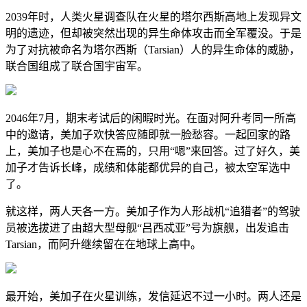
2039年时，人类火星调查队在火星的塔尔西斯高地上发现异文
明的遗迹，但却被突然出现的异生命体攻击而全军覆没。于是
为了对抗被命名为塔尔西斯（Tarsian）人的异生命体的威胁，
联合国组成了联合国宇宙军。
2046年7月，期末考试后的闲暇时光。在面对阿升考同一所高
中的邀请，美加子欢快答应随即就一脸愁容。一起回家的路
上，美加子也是心不在焉的，只用“嗯”来回答。过了好久，美
加子才告诉长峰，成绩和体能都优异的自己，被太空军选中
了。
就这样，两人天各一方。美加子作为人形战机“追猎者”的驾驶
员被选拔进了由超大型母舰“吕西忒亚”号为旗舰，出发追击
Tarsian，而阿升继续留在在地球上高中。
最开始，美加子在火星训练，发信延迟不过一小时。两人还是