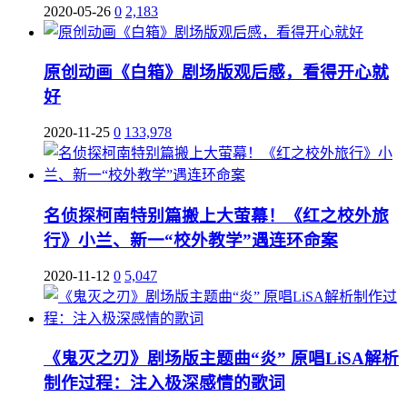
2020-05-26
0
2,183
原创动画《白箱》剧场版观后感，看得开心就
好
2020-11-25
0
133,978
名侦探柯南特别篇搬上大萤幕！《红之校外旅
行》小兰、新一“校外教学”遇连环命案
2020-11-12
0
5,047
《鬼灭之刃》剧场版主题曲“炎” 原唱LiSA解析
制作过程：注入极深感情的歌词