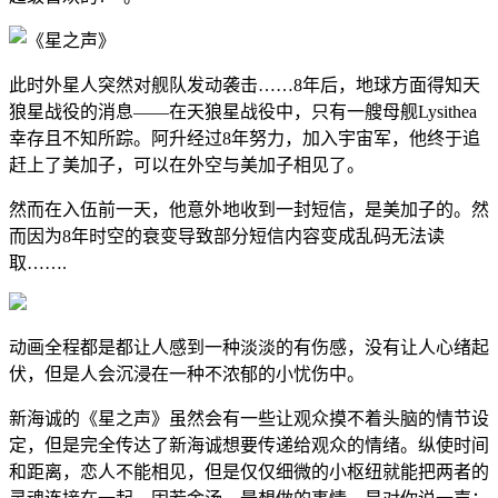
此时外星人突然对舰队发动袭击……8年后，地球方面得知天
狼星战役的消息——在天狼星战役中，只有一艘母舰Lysithea
幸存且不知所踪。阿升经过8年努力，加入宇宙军，他终于追
赶上了美加子，可以在外空与美加子相见了。
然而在入伍前一天，他意外地收到一封短信，是美加子的。然
而因为8年时空的衰变导致部分短信内容变成乱码无法读
取…….
动画全程都是都让人感到一种淡淡的有伤感，没有让人心绪起
伏，但是人会沉浸在一种不浓郁的小忧伤中。
新海诚的《星之声》虽然会有一些让观众摸不着头脑的情节设
定，但是完全传达了新海诚想要传递给观众的情绪。纵使时间
和距离，恋人不能相见，但是仅仅细微的小枢纽就能把两者的