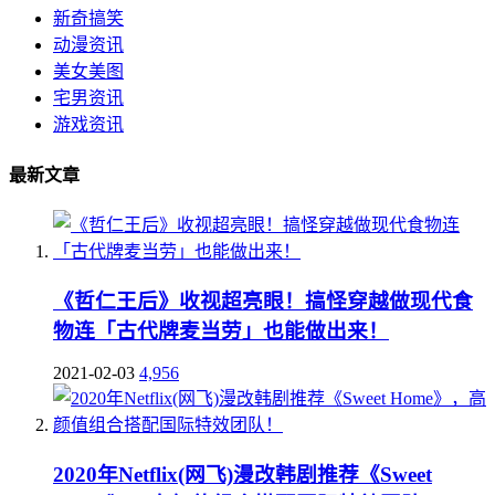
新奇搞笑
动漫资讯
美女美图
宅男资讯
游戏资讯
最新文章
《哲仁王后》收视超亮眼！搞怪穿越做现代食
物连「古代牌麦当劳」也能做出来！
2021-02-03
4,956
2020年Netflix(网飞)漫改韩剧推荐《Sweet