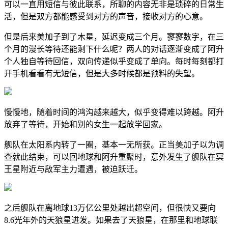
可以一直用短信与彼此联系，所聊的内容无非是琐碎的日常生
活，但是双方都能感受到对方的声音，接收对方的心意。
但是后来美加子到了木星，延迟变成三个月。寥寥数字，在三
个月的漫长等待还能剩下什么呢？两人的对话逐渐变成了阿升
个人独自等待回信，双向传递似乎变成了单向。每时每刻都打
开手机看看有无短信，但是大多时候都是预料的失望。
慢慢地，随着时间的鸿沟越来越大，似乎变得难以跨越。阿升
放弃了等待，开始和别的女生一起放学回家。
舰队在太阳系内转了一圈，基本一无所获。正当美加子以为调
查就此结束，可以回地球和阿升重聚时，意外发生了舰队在冥
王星附近与敌军主力遭遇，被迫跃迁。
之后舰队在离地球13万亿公里处越出超空间，但很快又要向
8.6光年外的天狼星进发。如果去了天狼星，在那里和地球联