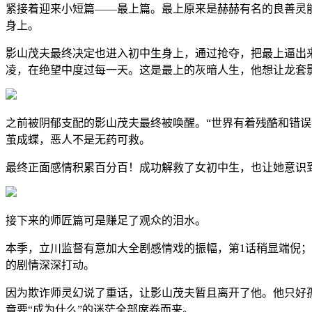
紧接着迎来小短篇——最上篇。最上原来是赫赫有名的良善灵
身上。
影山茂夫最终决定也进入初中生身上，通过抢夺，把最上逼出
凌，在绝望中度过每一天。这是最上的灰暗人生，他想让龙套
之前被阴郁支配的影山茂夫最终被唤醒。“世界有着残酷和错误的
茧成蝶，恶人不是无药可救。
最终正面感情积累百分百！成功解救了女初中生，也让她意识
接下来的师匠篇可是赚足了观众的泪水。
本季，立川监督有意加大全剧感情戏的振幅，第1话稍显端倪；
的剧情深深打动。
因为欺诈师灵幻说了重话，让影山茂夫暂且离开了他。他只好
竟要“成为什么”的迷茫全部席卷而来。