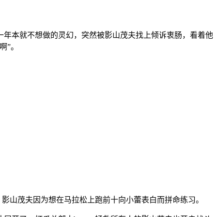
一年本就不想做的灵幻，突然被影山茂夫找上倾诉衷肠，看着他
啊”。
。影山茂夫因为想在马拉松上跑前十向小蕾表白而拼命练习。