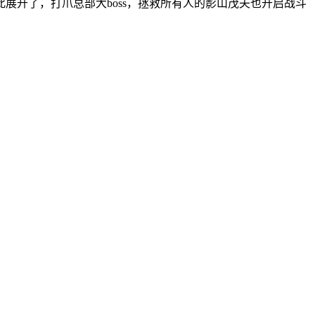
开了，打爪总部大boss，拯救所有人的影山茂夫也开启战斗