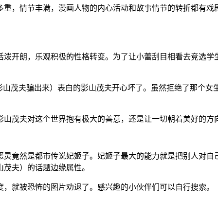
多重，情节丰满，漫画人物的内心活动和故事情节的转折都有戏
活泼开朗，乐观积极的性格转变。为了让小蕾刮目相看去竞选学
把影山茂夫骗出来）表白的影山茂夫开心坏了。虽然拒绝了那个女
影山茂夫对这个世界抱有极大的善意，还是让一切朝着美好的方
恶灵竟然是都市传说妃姬子。妃姬子最大的能力就是把别人对自
山茂夫）的话题边缘属性。
度，就被恐怖的图片劝退了。感兴趣的小伙伴们可以自行搜索。