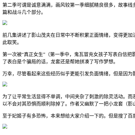
第二季可谓是诚意满满，画风较第一季细腻精良很多，故事线
篇和战斗几个部分。
前几集讲述了影山茂夫在日常中不断积累正面情绪，变得更加
此取笑。
第一次被“真正女生”（第一季中，鬼瓦冒充女孩子写表白信
了表白是个骗局的话，龙套还是帮她拼凑了写作梦想。
万幸，尽管看起来这些经历似乎更能引发负面情绪，但是因为
为了让平常生活显得不单调，中间夹杂了刺激的除灵活动。而
以不会对其恐惧而顺利除掉了。作者又幽默了一把小龙套（影
至于妃姬子有多恐怖，本来想给大家介绍一下的。但是搜了百