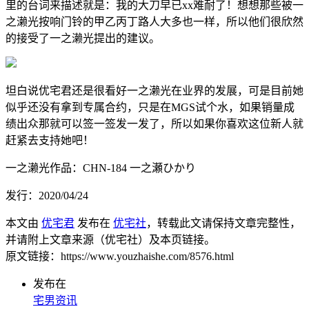
里的台词来描述就是：我的大刀早已xx难耐了！想想那些被一
之濑光按响门铃的甲乙丙丁路人大多也一样，所以他们很欣然
的接受了一之濑光提出的建议。
坦白说优宅君还是很看好一之濑光在业界的发展，可是目前她
似乎还没有拿到专属合约，只是在MGS试个水，如果销量成
绩出众那就可以签一签发一发了，所以如果你喜欢这位新人就
赶紧去支持她吧！
一之濑光作品：CHN-184 一之瀬ひかり
发行：2020/04/24
本文由
优宅君
发布在
优宅社
，转载此文请保持文章完整性，
并请附上文章来源（优宅社）及本页链接。
原文链接：https://www.youzhaishe.com/8576.html
发布在
宅男资讯