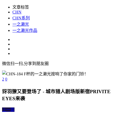
文章标签
CHN
CHN系列
一之濑光
一之濑光作品
微信扫一扫,分享到朋友圈
2
0
犽羽獠又要登场了 - 城市猎人剧场版新宿PRIVITE
EYES来袭
上一篇