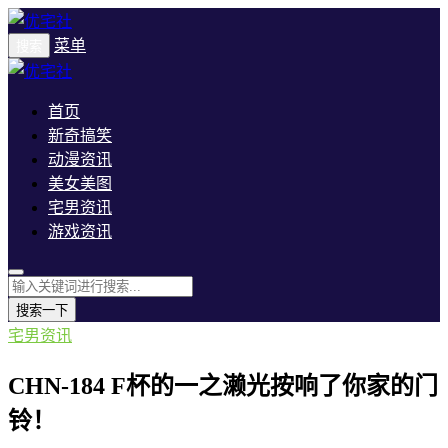
菜单
搜索
首页
新奇搞笑
动漫资讯
美女美图
宅男资讯
游戏资讯
搜索一下
宅男资讯
CHN-184 F杯的一之濑光按响了你家的门
铃！