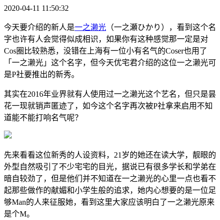
2020-04-11 11:50:32
今天要介绍的新人是
一之濑光
（一之瀬ひかり），看到这个名
字也许有人会觉得似成相识，如果你有这种感觉那一定是对
Cos圈比较熟悉，没错在上海有一位小有名气的Coser也用了
「一之濑光」这个名字，但今天优宅君介绍的这位一之濑光可
是P社要推出的新秀。
其实在2016年业界就有人使用过一之濑光这个艺名，但只是昙
花一现就销声匿迹了，如今这个名字再次被P社拿来启用不知
道能不能打响名气呢？
先来看看这位新秀的人设资料，21岁的她还在读大学，靓眼的
外型自然吸引了不少宅宅的目光，据说已有很多学长和学弟在
暗自较劲了，但是他们并不知道在一之濑光的心里一点也看不
起那些做作的献媚和小学生般的追求，她内心想要的是一位足
够Man的人来征服她，看到这里大家应该明白了一之濑光原来
是个M。