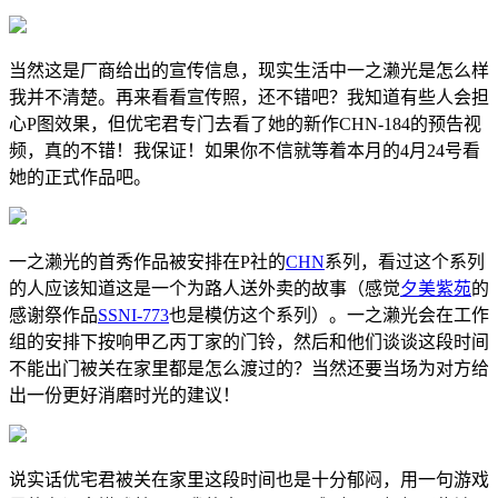
当然这是厂商给出的宣传信息，现实生活中一之濑光是怎么样
我并不清楚。再来看看宣传照，还不错吧？我知道有些人会担
心P图效果，但优宅君专门去看了她的新作CHN-184的预告视
频，真的不错！我保证！如果你不信就等着本月的4月24号看
她的正式作品吧。
一之濑光的首秀作品被安排在P社的
CHN
系列，看过这个系列
的人应该知道这是一个为路人送外卖的故事（感觉
夕美紫苑
的
感谢祭作品
SSNI-773
也是模仿这个系列）。一之濑光会在工作
组的安排下按响甲乙丙丁家的门铃，然后和他们谈谈这段时间
不能出门被关在家里都是怎么渡过的？当然还要当场为对方给
出一份更好消磨时光的建议！
说实话优宅君被关在家里这段时间也是十分郁闷，用一句游戏