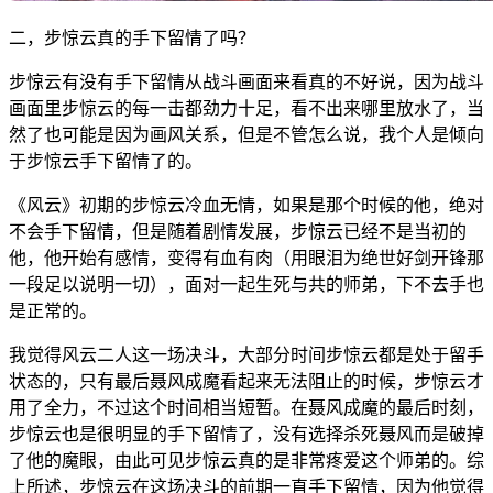
二，步惊云真的手下留情了吗？
步惊云有没有手下留情从战斗画面来看真的不好说，因为战斗
画面里步惊云的每一击都劲力十足，看不出来哪里放水了，当
然了也可能是因为画风关系，但是不管怎么说，我个人是倾向
于步惊云手下留情了的。
《风云》初期的步惊云冷血无情，如果是那个时候的他，绝对
不会手下留情，但是随着剧情发展，步惊云已经不是当初的
他，他开始有感情，变得有血有肉（用眼泪为绝世好剑开锋那
一段足以说明一切），面对一起生死与共的师弟，下不去手也
是正常的。
我觉得风云二人这一场决斗，大部分时间步惊云都是处于留手
状态的，只有最后聂风成魔看起来无法阻止的时候，步惊云才
用了全力，不过这个时间相当短暂。在聂风成魔的最后时刻，
步惊云也是很明显的手下留情了，没有选择杀死聂风而是破掉
了他的魔眼，由此可见步惊云真的是非常疼爱这个师弟的。综
上所述，步惊云在这场决斗的前期一直手下留情，因为他觉得