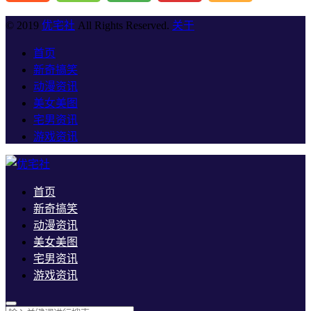
© 2019
优宅社
All Rights Reserved.
关于
首页
新奇搞笑
动漫资讯
美女美图
宅男资讯
游戏资讯
首页
新奇搞笑
动漫资讯
美女美图
宅男资讯
游戏资讯