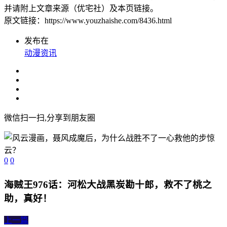
并请附上文章来源（优宅社）及本页链接。
原文链接：https://www.youzhaishe.com/8436.html
发布在
动漫资讯
微信扫一扫,分享到朋友圈
0
0
海贼王976话：河松大战黑炭勘十郎，救不了桃之
助，真好！
上一篇