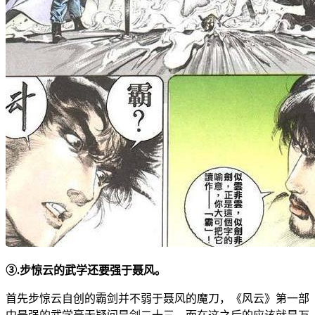
③.步惊云的武学还要强于聂风。
首先步惊云自创的霸剑并不弱于聂风的魔刀，《风云》第一部