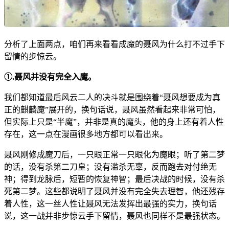
分析了上面两点，咱们再来看看成魔的聂风为什么打不过手下
留情的步惊云。
①.聂风并没有完全入魔。
我们都知道最后风云二人的决斗就是围绕着“聂风想要成为真
正的麒麟魔”展开的，换句话说，聂风虽然看起来非常可怕，
但实际上只是“半魔”，并非是真的魔头，他的身上还有着人性
存在，这一点在漫画很多地方都可以看出来。
聂风刚修成魔刀后，一只眼正常一只眼化为魔眼；听了第二梦
的话，没有杀第二刀皇；没有滥杀无辜，反而跑去对付绝无
神；得到龙脉后，短暂的恢复神智；最后决战的时候，没有杀
死第二梦。这些都说明了聂风并没有完全失去理智，他还残存
着人性，这一丝人性让聂风无法发挥出最强的实力，换句话
说，这一战并非步惊云手下留情，聂风也同样不是最强状态。