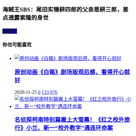
海贼王SBS：尾田实锤耕四郎的父亲是耕三郎，差
点透露索隆的身世
下一篇
你也可能喜欢
原创动画《白箱》剧场版观后感，看得开心就
好
2020-11-25
0
133,976
名侦探柯南特别篇搬上大萤幕！《红之校外旅
行》小兰、新一“校外教学”遇连环命案