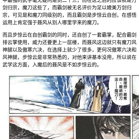
中最强的武学毫无疑问是剑二十三，而在这之后的应该就是万
剑归宗，魔刀这些了，而霸剑被无名评价为足以媲美万剑归
宗，可见是和魔刀同级别的，而且霸剑是步惊云自创，在感悟
运用上肯定强于聂风从别人哪里学来的魔刀。
而且步惊云在自创霸剑的同时，还自创了一套霸掌，配合霸剑
排云掌使用，威力还要更上一层楼，而聂风这边就只有魔刀风
神腿以及傲寒六决，在选择上就少了很多，更何况傲寒六决和
风神腿，步惊云是非常熟悉的，对他来讲基本没用，所以说在
武学这方面，入魔后的聂风是不如步惊云的。