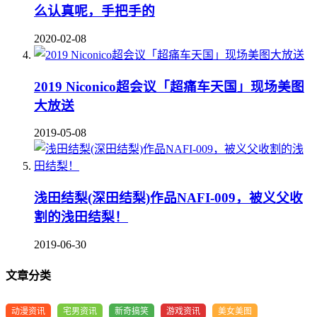
么认真呢，手把手的
2020-02-08
2019 Niconico超会议「超痛车天国」现场美图
大放送
2019-05-08
浅田结梨(深田结梨)作品NAFI-009，被义父收
割的浅田结梨！
2019-06-30
文章分类
动漫资讯
宅男资讯
新奇搞笑
游戏资讯
美女美图