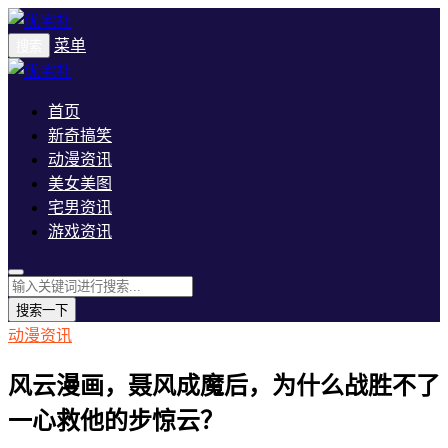
菜单
搜索
首页
新奇搞笑
动漫资讯
美女美图
宅男资讯
游戏资讯
搜索一下
动漫资讯
风云漫画，聂风成魔后，为什么战胜不了
一心救他的步惊云？