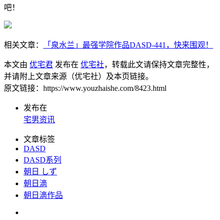
吧！
相关文章：
「泉水兰」最强学院作品DASD-441，快来围观！
本文由
优宅君
发布在
优宅社
，转载此文请保持文章完整性，
并请附上文章来源（优宅社）及本页链接。
原文链接：https://www.youzhaishe.com/8423.html
发布在
宅男资讯
文章标签
DASD
DASD系列
朝日 しず
朝日滴
朝日滴作品