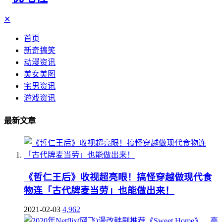
✕
首页
新奇搞笑
动漫资讯
美女美图
宅男资讯
游戏资讯
最新文章
《哲仁王后》收视超亮眼！搞怪穿越做现代食
物连「古代牌麦当劳」也能做出来！
2021-02-03
4,962