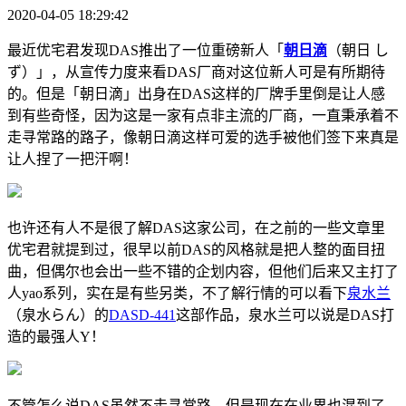
2020-04-05 18:29:42
最近优宅君发现DAS推出了一位重磅新人「
朝日滴
（朝日 し
ず）」，从宣传力度来看DAS厂商对这位新人可是有所期待
的。但是「朝日滴」出身在DAS这样的厂牌手里倒是让人感
到有些奇怪，因为这是一家有点非主流的厂商，一直秉承着不
走寻常路的路子，像朝日滴这样可爱的选手被他们签下来真是
让人捏了一把汗啊！
也许还有人不是很了解DAS这家公司，在之前的一些文章里
优宅君就提到过，很早以前DAS的风格就是把人整的面目扭
曲，但偶尔也会出一些不错的企划内容，但他们后来又主打了
人yao系列，实在是有些另类，不了解行情的可以看下
泉水兰
（泉水らん）的
DASD-441
这部作品，泉水兰可以说是DAS打
造的最强人Y！
不管怎么说DAS虽然不走寻常路，但是现在在业界也混到了