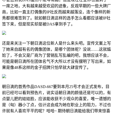
一席之地，大有越来越受欢迎的迹象，反观早期的一些大牌厂
商，比如一直主打偶像的IP社反而越来越落没，连个像样的新
秀都很难签到了。就如朝日滴这样的选手怎么看都应该被IP社
签下来，但是现实却是被DAS拿到手了。
还是来关注一下朝日滴这位新人是什么来头吧。宣传文案上写
了她来自超有名的偶像团体，是哪个团体呢？没说……这就尴
尬了，不会又是厂商为了营销乱写乱编的吧，我想应该不会，
可能是朝日滴所在团体名气不大所以才没有摆明了写出来，如
果是像48系这样的金子招牌只怕早就大肆宣传了。
朝日滴的首秀作品DASD-667要到本月25号才会正式发布，目
前已经可以看到预告片，说实话朝日滴的颜值还是可以的，有
点婴儿肥的娃娃脸，应该能收获不少观众的喜爱，唯一遗憾的
是（匈）器小了点，估计这会成为她在职业上的阻力，不过也
许就有人喜欢平平的呢？哈哈~ 期待朝日滴能给我们带来惊喜