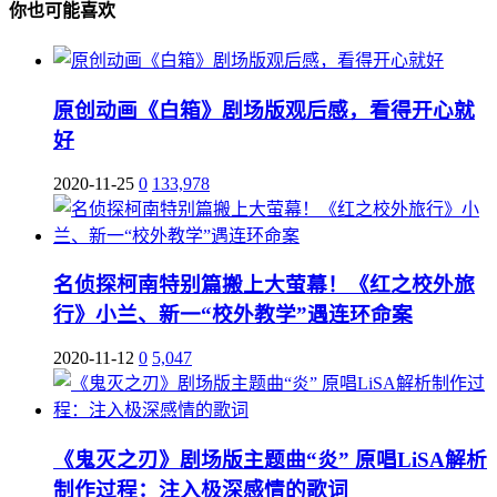
你也可能喜欢
原创动画《白箱》剧场版观后感，看得开心就
好
2020-11-25
0
133,978
名侦探柯南特别篇搬上大萤幕！《红之校外旅
行》小兰、新一“校外教学”遇连环命案
2020-11-12
0
5,047
《鬼灭之刃》剧场版主题曲“炎” 原唱LiSA解析
制作过程：注入极深感情的歌词