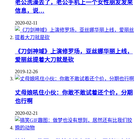
老公洗澡去了，老公手机上一个女性朋友发来
信息，说…
2020-02-11
《刀剑神域》上演修罗场，亚丝娜华丽上线，
爱丽丝提着大刀就是砍
2019-12-26
丈母娘吼住小伙：你敢不敢试着还个价，分期
也行啊
2020-02-21