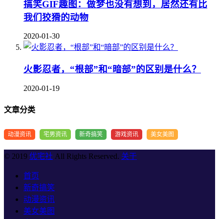
搞笑GIF趣图：做梦也没有想到，居然还有比
我们狡猾的动物
2020-01-30
火影忍者，“根部”和“暗部”的区别是什么？
2020-01-19
文章分类
动漫资讯
宅男资讯
新奇搞笑
游戏资讯
美女美图
© 2019
优宅社
All Rights Reserved.
关于
首页
新奇搞笑
动漫资讯
美女美图