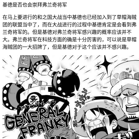
基德是否也会崇拜弗兰奇将军
在马上要进行的和之国大战当中基德也已经加入到了草帽海贼
团的联盟当中了，而在大战进行的过程中基德肯定是会看到弗
兰奇将军的。但是基德对弗兰奇将军感兴趣的概率应该并不
大。弗兰奇将军在科技方面的确是十分厉害的，可以说是草帽
海贼团的一大招牌了，但是基德对于这个应该并不感兴趣。