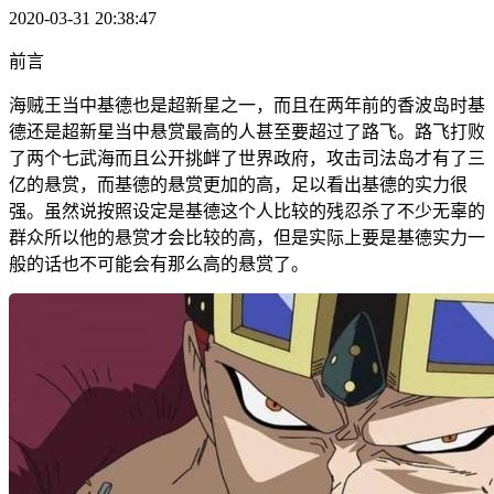
2020-03-31 20:38:47
前言
海贼王当中基德也是超新星之一，而且在两年前的香波岛时基
德还是超新星当中悬赏最高的人甚至要超过了路飞。路飞打败
了两个七武海而且公开挑衅了世界政府，攻击司法岛才有了三
亿的悬赏，而基德的悬赏更加的高，足以看出基德的实力很
强。虽然说按照设定是基德这个人比较的残忍杀了不少无辜的
群众所以他的悬赏才会比较的高，但是实际上要是基德实力一
般的话也不可能会有那么高的悬赏了。