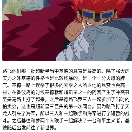
路飞他们那一批超新星当中基德的悬赏是最高的，除了强大的
实力之外基德的性格也是比较残暴的，是一个十分火爆的脾
气。基德一路上误杀了很多的无辜之人所以他的悬赏也会高一
些，在香波岛的时候基德就和超新星之一的阿普产生了冲突甚
至是马路上打了起来。之后基德路飞罗三人一起参加了当时的
拍卖会，这也是超新星三巨头的第一次同台。因为路飞打了天
龙人引来了海军，所以三人和一起联手和海军进行了短暂的战
斗。之后基德和萝两个人联手一起解决了一台和平主义者，基
德随后出发前往了新世界。