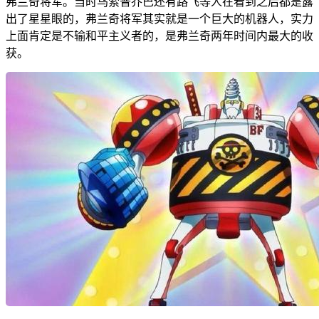
弗兰奇将军。当时乌索普乔巴还有路飞等人在看到之后都是露
出了星星眼的，弗兰奇将军其实就是一个巨大的机器人，实力
上面肯定是不输和平主义者的，是弗兰奇两年时间内最大的收
获。