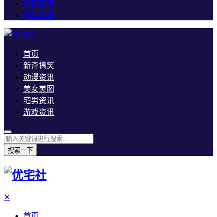
宅男资讯
游戏资讯
首页
新奇搞笑
动漫资讯
美女美图
宅男资讯
游戏资讯
搜索一下
✕
首页