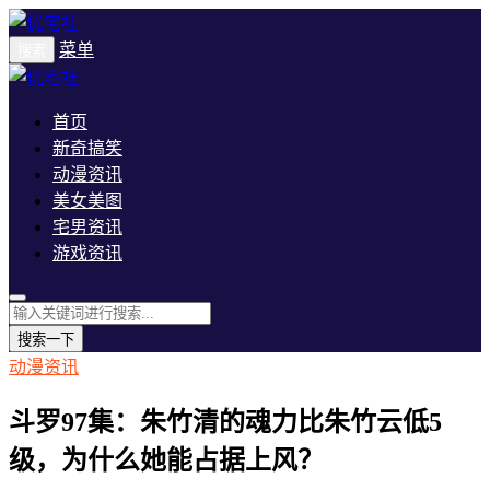
菜单
搜索
首页
新奇搞笑
动漫资讯
美女美图
宅男资讯
游戏资讯
搜索一下
动漫资讯
斗罗97集：朱竹清的魂力比朱竹云低5
级，为什么她能占据上风？