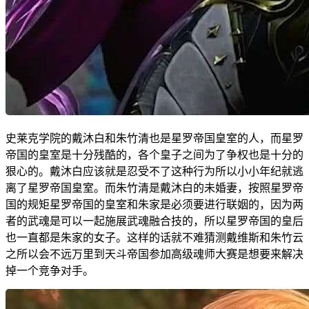
史莱克学院的戴沐白和朱竹清也是星罗帝国皇室的人，而星罗
帝国的皇室是十分残酷的，各个皇子之间为了争权也是十分的
狠心的。戴沐白应该就是忍受不了这种行为所以小小年纪就逃
离了星罗帝国皇室。而朱竹清是戴沐白的未婚妻，按照星罗帝
国的规矩星罗帝国的皇室和朱家是必须要进行联姻的，因为两
者的武魂是可以一起施展武魂融合技的，所以星罗帝国的皇后
也一直都是朱家的女子。这样的话就不难猜测戴维斯和朱竹云
之所以会不远万里到天斗帝国参加高级魂师大赛是想要来解决
掉一个竞争对手。