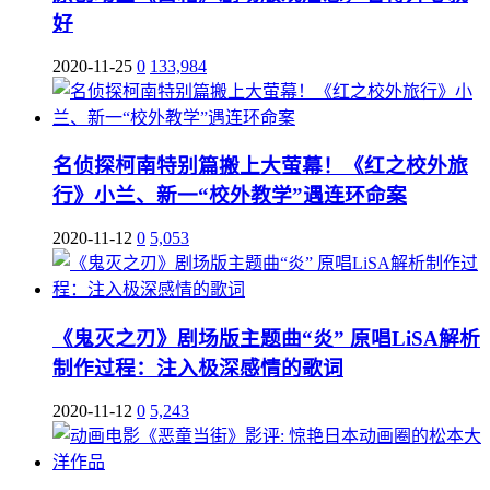
好
2020-11-25
0
133,984
名侦探柯南特别篇搬上大萤幕！《红之校外旅
行》小兰、新一“校外教学”遇连环命案
2020-11-12
0
5,053
《鬼灭之刃》剧场版主题曲“炎” 原唱LiSA解析
制作过程：注入极深感情的歌词
2020-11-12
0
5,243