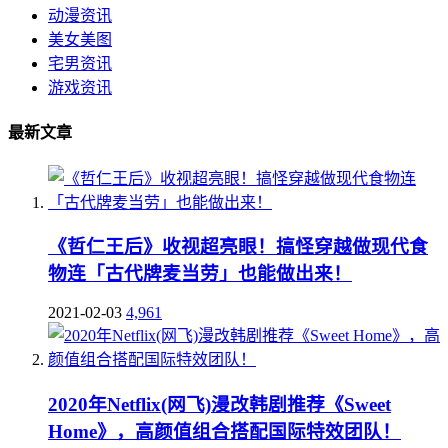
动漫资讯
美女美图
宅男资讯
游戏资讯
最新文章
《哲仁王后》收视超亮眼！搞怪穿越做现代食
物连「古代牌麦当劳」也能做出来！
2021-02-03
4,961
2020年Netflix(网飞)漫改韩剧推荐《Sweet
Home》，高颜值组合搭配国际特效团队！