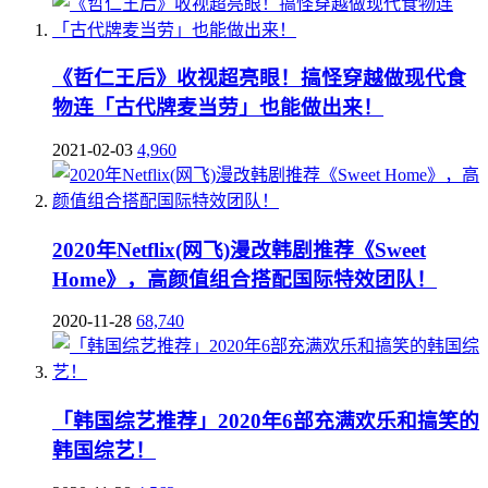
《哲仁王后》收视超亮眼！搞怪穿越做现代食
物连「古代牌麦当劳」也能做出来！
2021-02-03
4,960
2020年Netflix(网飞)漫改韩剧推荐《Sweet
Home》，高颜值组合搭配国际特效团队！
2020-11-28
68,740
「韩国综艺推荐」2020年6部充满欢乐和搞笑的
韩国综艺！