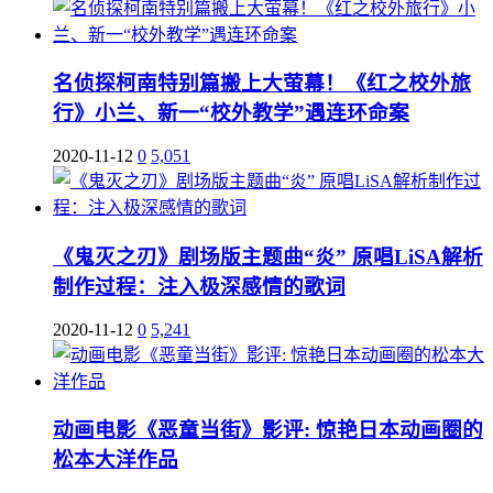
名侦探柯南特别篇搬上大萤幕！《红之校外旅
行》小兰、新一“校外教学”遇连环命案
2020-11-12
0
5,051
《鬼灭之刃》剧场版主题曲“炎” 原唱LiSA解析
制作过程：注入极深感情的歌词
2020-11-12
0
5,241
动画电影《恶童当街》影评: 惊艳日本动画圈的
松本大洋作品