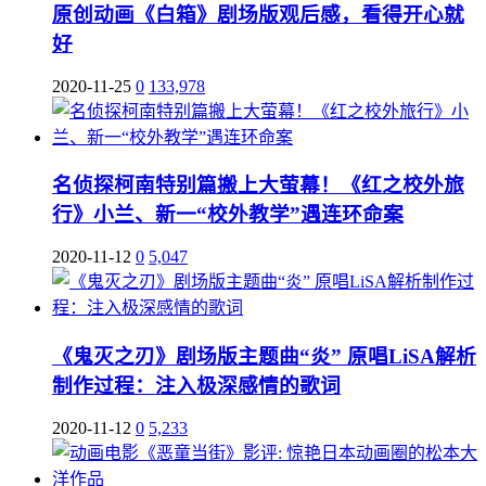
原创动画《白箱》剧场版观后感，看得开心就
好
2020-11-25
0
133,978
名侦探柯南特别篇搬上大萤幕！《红之校外旅
行》小兰、新一“校外教学”遇连环命案
2020-11-12
0
5,047
《鬼灭之刃》剧场版主题曲“炎” 原唱LiSA解析
制作过程：注入极深感情的歌词
2020-11-12
0
5,233