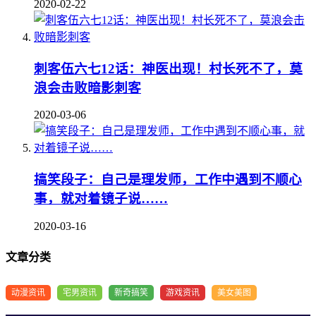
2020-02-22
刺客伍六七12话：神医出现！村长死不了，莫
浪会击败暗影刺客
2020-03-06
搞笑段子：自己是理发师，工作中遇到不顺心
事，就对着镜子说……
2020-03-16
文章分类
动漫资讯
宅男资讯
新奇搞笑
游戏资讯
美女美图