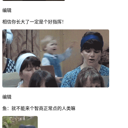
编辑
相信你长大了一定是个好指挥！
编辑
鱼：就不能来个智商正常点的人类嘛