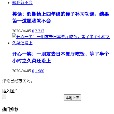
笑话：假期给上四年级的侄子补习功课，结果
第一道题我就不会
2020-04-05
0
2,317
开心一笑：一朋友去日本餐厅吃饭，等了半个
小时之久菜还没上
2020-04-05
0
1,980
评论已经被关闭。
插入图片
本地上传
热门推荐