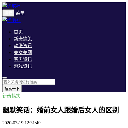
菜单
搜索
首页
新奇搞笑
动漫资讯
美女美图
宅男资讯
游戏资讯
搜索一下
新奇搞笑
幽默笑话：婚前女人跟婚后女人的区别
2020-03-19 12:31:40