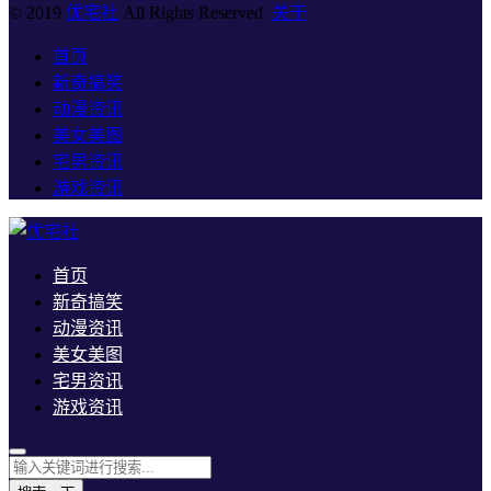
© 2019
优宅社
All Rights Reserved.
关于
首页
新奇搞笑
动漫资讯
美女美图
宅男资讯
游戏资讯
首页
新奇搞笑
动漫资讯
美女美图
宅男资讯
游戏资讯