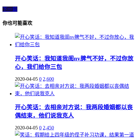
下一篇
你也可能喜欢
开心笑话：我知道我闺nv脾气不好，不过你放
心，我们给你三包
2020-04-05
0
2,600
开心笑话：去相亲对方说：我两段婚姻都以丧
偶结束，他们说我克人
2020-04-05
0
2,450