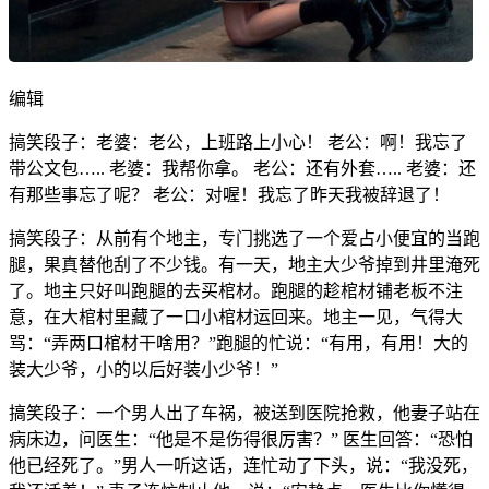
编辑
搞笑段子：老婆：老公，上班路上小心！ 老公：啊！我忘了
带公文包….. 老婆：我帮你拿。 老公：还有外套….. 老婆：还
有那些事忘了呢？ 老公：对喔！我忘了昨天我被辞退了！
搞笑段子：从前有个地主，专门挑选了一个爱占小便宜的当跑
腿，果真替他刮了不少钱。有一天，地主大少爷掉到井里淹死
了。地主只好叫跑腿的去买棺材。跑腿的趁棺材铺老板不注
意，在大棺村里藏了一口小棺材运回来。地主一见，气得大
骂：“弄两口棺材干啥用？”跑腿的忙说：“有用，有用！大的
装大少爷，小的以后好装小少爷！”
搞笑段子：一个男人出了车祸，被送到医院抢救，他妻子站在
病床边，问医生：“他是不是伤得很厉害？” 医生回答：“恐怕
他已经死了。”男人一听这话，连忙动了下头，说：“我没死，