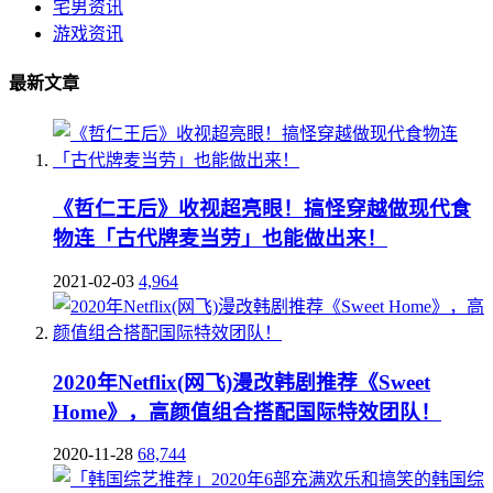
宅男资讯
游戏资讯
最新文章
《哲仁王后》收视超亮眼！搞怪穿越做现代食
物连「古代牌麦当劳」也能做出来！
2021-02-03
4,964
2020年Netflix(网飞)漫改韩剧推荐《Sweet
Home》，高颜值组合搭配国际特效团队！
2020-11-28
68,744