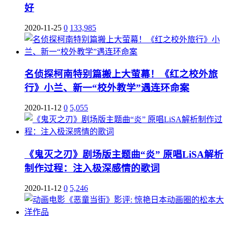
好
2020-11-25
0
133,985
名侦探柯南特别篇搬上大萤幕！《红之校外旅
行》小兰、新一“校外教学”遇连环命案
2020-11-12
0
5,055
《鬼灭之刃》剧场版主题曲“炎” 原唱LiSA解析
制作过程：注入极深感情的歌词
2020-11-12
0
5,246