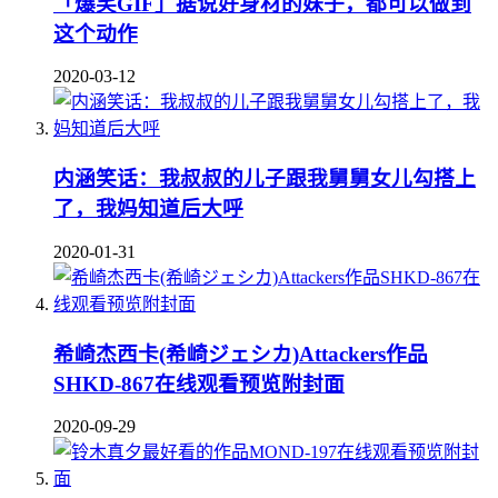
「爆笑GIF」据说好身材的妹子，都可以做到
这个动作
2020-03-12
内涵笑话：我叔叔的儿子跟我舅舅女儿勾搭上
了，我妈知道后大呼
2020-01-31
希崎杰西卡(希崎ジェシカ)Attackers作品
SHKD-867在线观看预览附封面
2020-09-29