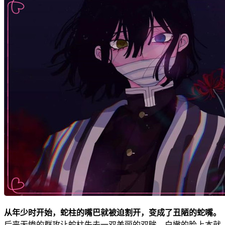
从年少时开始，蛇柱的嘴巴就被迫割开，变成了丑陋的蛇嘴。
后来无惨的群攻让蛇柱失去一双美丽的双眸，白嫩的脸上本就