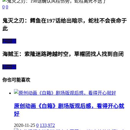
0
0
鬼灭之刃：鳄鱼在197话给出暗示，蛇柱不会丧命于
此
上一篇
海贼王：索隆迷路跨越时空，草帽团找人找到自闭
下一篇
你也可能喜欢
原创动画《白箱》剧场版观后感，看得开心就
好
2020-11-25
0
133,972