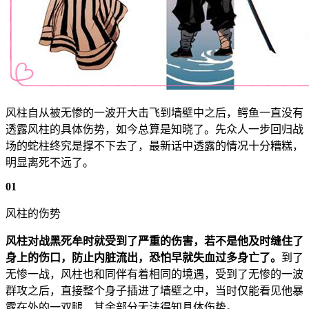
风柱自从被无惨的一波开大击飞到墙壁中之后，鳄鱼一直没有
透露风柱的具体伤势，如今总算是知晓了。先众人一步回归战
场的蛇柱终究是撑不下去了，最新话中透露的情况十分糟糕，
明显离死不远了。
01
风柱的伤势
风柱对战黑死牟时就受到了严重的伤害，若不是他及时缝住了
身上的伤口，防止内脏流出，恐怕早就失血过多身亡了。
到了
无惨一战，风柱也和同伴有着相同的境遇，受到了无惨的一波
群攻之后，直接整个身子插进了墙壁之中，当时仅能看见他暴
露在外的一双腿，其余部分无法得知具体伤势。