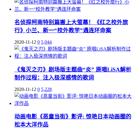
名侦探柯南特别篇搬上大萤幕！《红之校外旅
行》小兰、新一“校外教学”遇连环命案
2020-11-12
0
5,044
《鬼灭之刃》剧场版主题曲“炎” 原唱LiSA解析
制作过程：注入极深感情的歌词
2020-11-12
0
5,228
动画电影《恶童当街》影评: 惊艳日本动画圈的
松本大洋作品