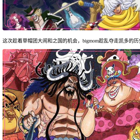
这次趁着草帽团大闹和之国的机会，bigmom趁乱夺走凯多的