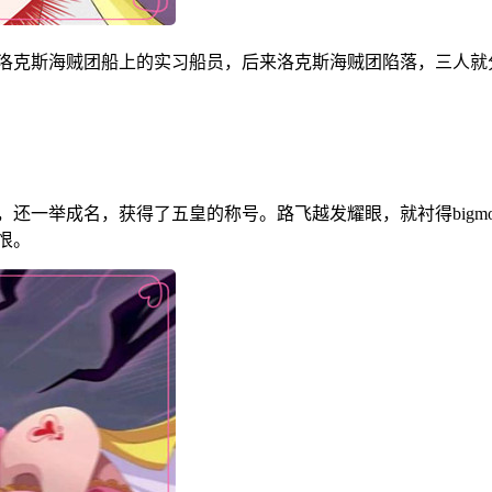
都是洛克斯海贼团船上的实习船员，后来洛克斯海贼团陷落，三人
天，还一举成名，获得了五皇的称号。路飞越发耀眼，就衬得big
恨。