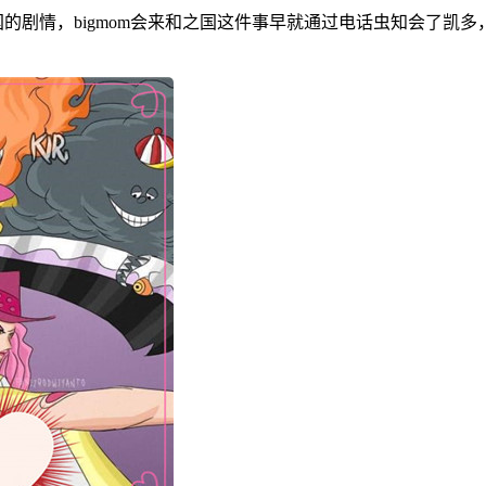
之国的剧情，bigmom会来和之国这件事早就通过电话虫知会了